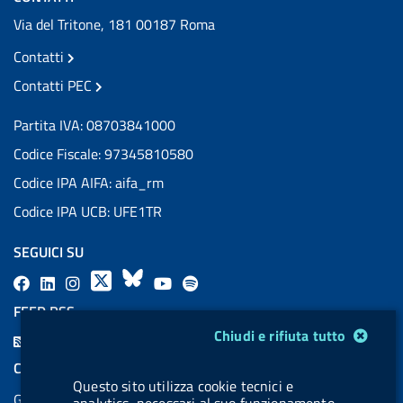
Via del Tritone, 181 00187 Roma
Contatti
Contatti PEC
Partita IVA: 08703841000
Codice Fiscale: 97345810580
Codice IPA AIFA: aifa_rm
Codice IPA UCB: UFE1TR
SEGUICI SU
F
L
l
X
B
Y
l
a
i
a
l
o
a
FEED RSS
c
n
b
u
u
b
Modulo gestione cookie
Chiudi e rifiuta tutto
F
e
k
e
e
t
e
e
COOKIES
b
e
l
s
u
l
Questo sito utilizza cookie tecnici e
e
Gestione cookie
o
d
.
k
b
.