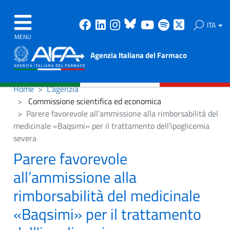
Facebook
Linkedin
Instagram
Bluesky
Youtube
Spotify
X
ITA
MENU
Agenzia Italiana del Farmaco
Home
L'agenzia
Commissione scientifica ed economica
Parere favorevole all’ammissione alla rimborsabilità del
medicinale «Baqsimi» per il trattamento dell'ipoglicemia
severa
Parere favorevole
all’ammissione alla
rimborsabilità del medicinale
«Baqsimi» per il trattamento