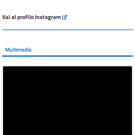
L'Italia si conferma tra i primi Paesi europei per l'accesso
ai #farmaci orfani rimborsati dal Servi...
Vai al profilo Instagram
Instagram
Vai al post →
💜 Il 29 giugno #AIFA si è illuminata di viola in occasione
della XVII Giornata Mondiale della Scler...
Multimedia
Vai al post →