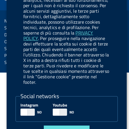
analytics, necessari al suo funzionamento,
d
per i quali non è richiesto il consenso. Per
o
i
b
y
e
b
R
alcuni servizi aggiuntivi, le terze parti
Sezione Link Utili
k
n
u
u
fornitrici, dettagliatamente sotto
s
Note legali
individuate, possono utilizzare cookies
t
t
s
tecnici, analytics e di profilazione. Per
Social Media Policy
t
t
saperne di più consulta la
PRIVACY
Dichiarazione di accessibilità
POLICY
. Per proseguire nella navigazione
o
o
Obiettivi di accessibilità
devi effettuare la scelta sui cookie di terze
n
n
Statistiche sito
parti dei quali eventualmente accetti
.
.
l’utilizzo. Chiudendo il banner attraverso la
Privacy
X in alto a destra rifiuti tutti i cookie di
i
s
Servizi Online
terze parti. Puoi rivedere e modificare le
n
p
tue scelte in qualsiasi momento attraverso
il link "Gestione cookie" presente nel
s
o
footer.
t
t
a
i
Social networks
g
f
Instagram
Youtube
r
y
a
m