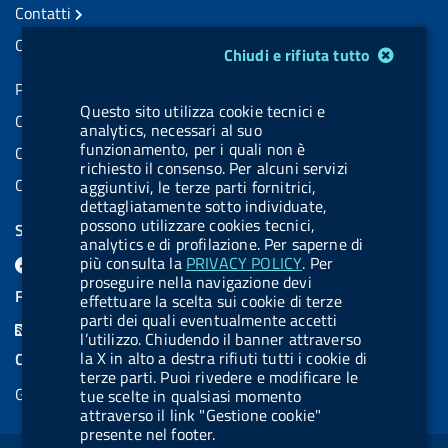
Contatti
Contatti PEC
Modulo gestione cookie
Chiudi e rifiuta tutto
Partita IVA: 08703841000
Questo sito utilizza cookie tecnici e
Codice Fiscale: 97345810580
analytics, necessari al suo
funzionamento, per i quali non è
Codice IPA AIFA: aifa_rm
richiesto il consenso. Per alcuni servizi
Codice IPA UCB: UFE1TR
aggiuntivi, le terze parti fornitrici,
dettagliatamente sotto individuate,
possono utilizzare cookies tecnici,
SEGUICI SU
analytics e di profilazione. Per saperne di
F
L
l
X
B
Y
l
più consulta la
PRIVACY POLICY
. Per
proseguire nella navigazione devi
a
i
a
l
o
a
FEED RSS
effettuare la scelta sui cookie di terze
c
n
b
u
u
b
parti dei quali eventualmente accetti
F
l’utilizzo. Chiudendo il banner attraverso
e
k
e
e
t
e
e
la X in alto a destra rifiuti tutti i cookie di
COOKIES
b
e
l
s
u
l
terze parti. Puoi rivedere e modificare le
e
Gestione cookie
tue scelte in qualsiasi momento
o
d
.
k
b
.
d
attraverso il link "Gestione cookie"
o
i
b
y
e
b
presente nel footer.
R
Sezione Link Utili