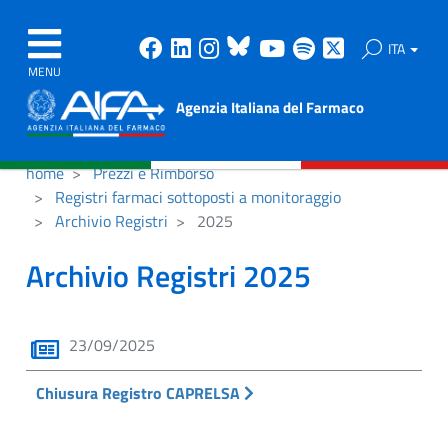
Facebook
Linkedin
Instagram
Bluesky
Youtube
Spotify
X
ITA
MENU
Agenzia Italiana del Farmaco
home
Prezzi e Rimborso
Registri farmaci sottoposti a monitoraggio
Archivio Registri
2025
Archivio Registri 2025
23/09/2025
Chiusura Registro CAPRELSA