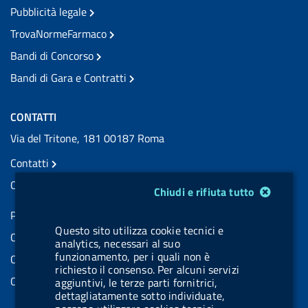
Pubblicità legale
TrovaNormeFarmaco
Bandi di Concorso
Bandi di Gara e Contratti
CONTATTI
Via del Tritone, 181 00187 Roma
Contatti
Contatti PEC
Modulo gestione cookie
Chiudi e rifiuta tutto
Partita IVA: 08703841000
Questo sito utilizza cookie tecnici e
Codice Fiscale: 97345810580
analytics, necessari al suo
funzionamento, per i quali non è
Codice IPA AIFA: aifa_rm
richiesto il consenso. Per alcuni servizi
Codice IPA UCB: UFE1TR
aggiuntivi, le terze parti fornitrici,
dettagliatamente sotto individuate,