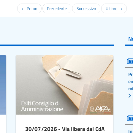
← Primo
Precedente
Successivo
Ultimo →
No
Pr
em
mi
30/07/2026 - Via libera dal CdA
In