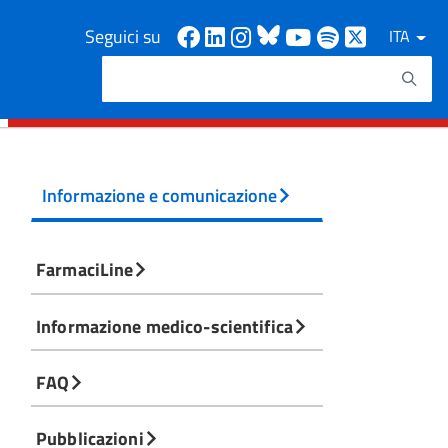
Facebook
Linkedin
Instagram
Bluesky
Youtube
Spotify
X
Seguici su
ITA
Cerca
Testo da ricercare
Informazione e comunicazione
FarmaciLine
Informazione medico-scientifica
FAQ
Pubblicazioni