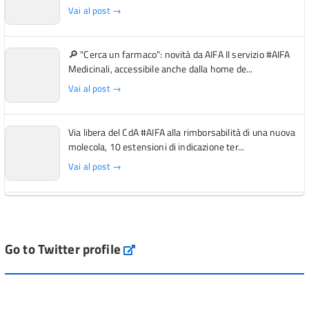
Vai al post →
🔎 "Cerca un farmaco": novità da AIFA Il servizio #AIFA
Medicinali, accessibile anche dalla home de...
Vai al post →
Via libera del CdA #AIFA alla rimborsabilità di una nuova
molecola, 10 estensioni di indicazione ter...
Vai al post →
L'Italia si conferma tra i primi Paesi europei per l'accesso
ai #farmaci orfani rimborsati dal Servi...
Vai al post →
Go to Twitter profile
aifa_ufficiale
💜 Il 29 giugno #AIFA si è illuminata di viola in occasione
della XVII Giornata Mondiale della Scler...