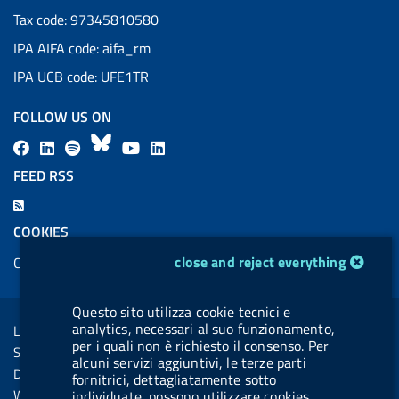
Tax code: 97345810580
IPA AIFA code: aifa_rm
IPA UCB code: UFE1TR
FOLLOW US ON
F
L
l
B
Y
L
a
i
a
l
o
i
FEED RSS
c
n
b
u
u
n
F
e
k
e
e
t
k
e
COOKIES
b
e
l
s
u
e
e
cookie management module
close and reject everything
Cookie management
o
d
.
k
b
d
d
o
i
b
y
e
i
R
Sezione Link Utili
Questo sito utilizza cookie tecnici e
k
n
u
n
s
analytics, necessari al suo funzionamento,
Legal notice
t
per i quali non è richiesto il consenso. Per
s
Social Media Policy
t
alcuni servizi aggiuntivi, le terze parti
Dichiarazione di accessibilità
fornitrici, dettagliatamente sotto
o
Web accessibility
individuate, possono utilizzare cookies