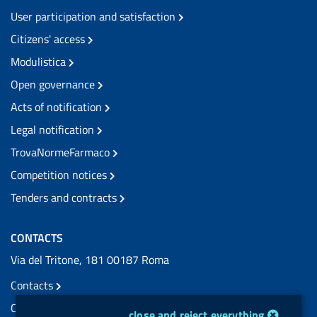
User participation and satisfaction
Citizens' access
Modulistica
Open governance
Acts of notification
Legal notification
TrovaNormeFarmaco
Competition notices
Tenders and contracts
CONTACTS
Via del Tritone, 181 00187 Roma
Contacts
Certified e-mail (PEC) contacts
cookie management module
close and reject everything