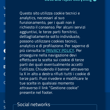
VAT number: 08703841000
Questo sito utilizza cookie tecnici e
Tax code: 97345810580
analytics, necessari al suo
funzionamento, per i quali non è
IPA AIFA code: aifa_rm
richiesto il consenso. Per alcuni servizi
IPA UCB code: UFE1TR
aggiuntivi, le terze parti fornitrici,
dettagliatamente sotto individuate,
possono utilizzare cookies tecnici,
FOLLOW US ON
analytics e di profilazione. Per saperne di
F
L
l
B
Y
L
più consulta la
PRIVACY POLICY
. Per
proseguire nella navigazione devi
a
i
a
l
o
i
FEED RSS
effettuare la scelta sui cookie di terze
c
n
b
u
u
n
parti dei quali eventualmente accetti
F
l’utilizzo. Chiudendo il banner attraverso
e
k
e
e
t
k
e
la X in alto a destra rifiuti tutti i cookie di
COOKIES
b
e
l
s
u
e
terze parti. Puoi rivedere e modificare le
e
Cookie management
o
d
.
k
b
d
tue scelte in qualsiasi momento
d
attraverso il link "Gestione cookie"
o
i
b
y
e
i
presente nel footer.
R
Sezione Link Utili
k
n
u
n
s
Legal notice
t
Social networks
s
Social Media Policy
t