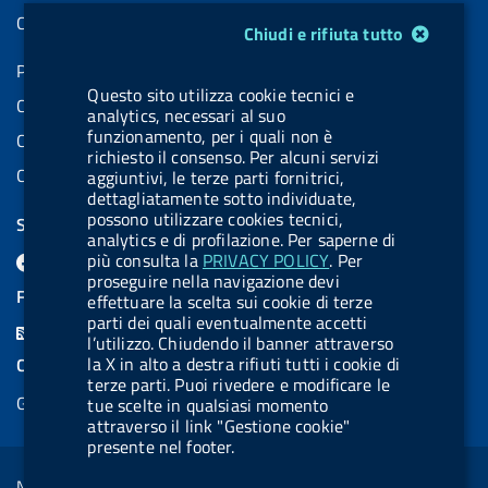
Contatti PEC
Modulo gestione cookie
Chiudi e rifiuta tutto
Partita IVA: 08703841000
Questo sito utilizza cookie tecnici e
Codice Fiscale: 97345810580
analytics, necessari al suo
funzionamento, per i quali non è
Codice IPA AIFA: aifa_rm
richiesto il consenso. Per alcuni servizi
Codice IPA UCB: UFE1TR
aggiuntivi, le terze parti fornitrici,
dettagliatamente sotto individuate,
possono utilizzare cookies tecnici,
SEGUICI SU
analytics e di profilazione. Per saperne di
F
L
l
X
B
Y
l
più consulta la
PRIVACY POLICY
. Per
proseguire nella navigazione devi
a
i
a
l
o
a
FEED RSS
effettuare la scelta sui cookie di terze
c
n
b
u
u
b
parti dei quali eventualmente accetti
F
l’utilizzo. Chiudendo il banner attraverso
e
k
e
e
t
e
e
la X in alto a destra rifiuti tutti i cookie di
COOKIES
b
e
l
s
u
l
terze parti. Puoi rivedere e modificare le
e
Gestione cookie
tue scelte in qualsiasi momento
o
d
.
k
b
.
d
attraverso il link "Gestione cookie"
o
i
b
y
e
b
presente nel footer.
R
Sezione Link Utili
k
n
u
u
s
Note legali