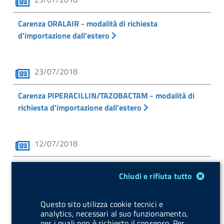
Carenza ORALAIR - modalità di richiesta
d'importazione dall'estero
23/07/2018
Carenza PIPERACILLIN/TAZOBACTAM - modalità di
richiesta d'importazione dall'estero
12/07/2018
Carenza Hydrocortisone Roussel - modalità di
Modulo gestione cookie
Chiudi e rifiuta tutto
richiesta d'importazione dall'estero
Questo sito utilizza cookie tecnici e
analytics, necessari al suo funzionamento,
02/07/2018
per i quali non è richiesto il consenso. Per