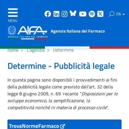
Facebook
Linkedin
Instagram
Bluesky
Youtube
Spotify
X
ITA
MENU
Agenzia Italiana del Farmaco
home
L'agenzia
Determine
Determine - Pubblicità legale
In questa pagina sono disponibili i provvedimenti ai fini
della pubblicità legale come previsto dall'art. 32 della
legge 8 giugno 2009, n. 69 recante "
Disposizioni per lo
sviluppo economico, la semplificazione, la
competitività nonché in materia di processo civile
".
TrovaNormeFarmaco