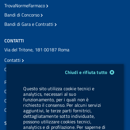
TrovaNormeFarmaco
Bandi di Concorso
Bandi di Gara e Contratti
CONTATTI
Via del Tritone, 181 00187 Roma
Contatti
Contatti PEC
Modulo gestione cookie
Chiudi e rifiuta tutto
Partita IVA: 08703841000
Questo sito utilizza cookie tecnici e
Codice Fiscale: 97345810580
analytics, necessari al suo
funzionamento, per i quali non è
Codice IPA AIFA: aifa_rm
richiesto il consenso. Per alcuni servizi
Codice IPA UCB: UFE1TR
aggiuntivi, le terze parti fornitrici,
dettagliatamente sotto individuate,
possono utilizzare cookies tecnici,
SEGUICI SU
analytics e di profilazione. Per saperne di