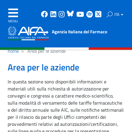
Facebook
Linkedin
Instagram
Bluesky
Youtube
Spotify
X
ITA
MENU
Agenzia Italiana del Farmaco
home
Area per le aziende
Area per le aziende
In questa sezione sono disponibili informazioni e
materiali utili sulla richiesta di autorizzazione per
convegni e congressi a carattere medico-scientifico,
sulla modalità di versamento delle tariffe farmaceutiche
e del diritto annuale sulle AIC, sulle notifiche settimanali
per il rilascio da parte degli Uffici competenti dei
provvedimenti relativi ad autorizzazioni/certificazioni,
sulle linee guida e procedure per la presentazione