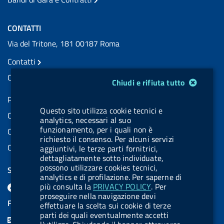
CONTATTI
Via del Tritone, 181 00187 Roma
Contatti
Contatti PEC
Modulo gestione cookie
Chiudi e rifiuta tutto
Partita IVA: 08703841000
Questo sito utilizza cookie tecnici e
Codice Fiscale: 97345810580
analytics, necessari al suo
funzionamento, per i quali non è
Codice IPA AIFA: aifa_rm
richiesto il consenso. Per alcuni servizi
Codice IPA UCB: UFE1TR
aggiuntivi, le terze parti fornitrici,
dettagliatamente sotto individuate,
possono utilizzare cookies tecnici,
SEGUICI SU
analytics e di profilazione. Per saperne di
F
L
l
X
B
Y
l
più consulta la
PRIVACY POLICY
. Per
proseguire nella navigazione devi
a
i
a
l
o
a
FEED RSS
effettuare la scelta sui cookie di terze
c
n
b
u
u
b
parti dei quali eventualmente accetti
F