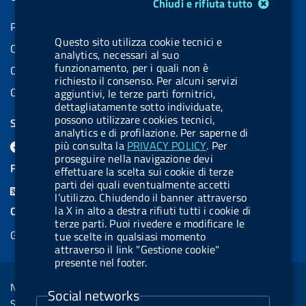
Modulo gestione cookie
Chiudi e rifiuta tutto
Partita IVA: 08703841000
Questo sito utilizza cookie tecnici e
Codice Fiscale: 97345810580
analytics, necessari al suo
funzionamento, per i quali non è
Codice IPA AIFA: aifa_rm
richiesto il consenso. Per alcuni servizi
Codice IPA UCB: UFE1TR
aggiuntivi, le terze parti fornitrici,
dettagliatamente sotto individuate,
possono utilizzare cookies tecnici,
SEGUICI SU
analytics e di profilazione. Per saperne di
F
L
l
X
B
Y
l
più consulta la
PRIVACY POLICY
. Per
proseguire nella navigazione devi
a
i
a
l
o
a
FEED RSS
effettuare la scelta sui cookie di terze
c
n
b
u
u
b
parti dei quali eventualmente accetti
F
l’utilizzo. Chiudendo il banner attraverso
e
k
e
e
t
e
e
la X in alto a destra rifiuti tutti i cookie di
COOKIES
b
e
l
s
u
l
terze parti. Puoi rivedere e modificare le
e
Gestione cookie
o
d
.
k
b
.
tue scelte in qualsiasi momento
d
attraverso il link "Gestione cookie"
o
i
b
y
e
b
presente nel footer.
R
Sezione Link Utili
k
n
u
u
s
Note legali
t
t
Social networks
s
Social Media Policy