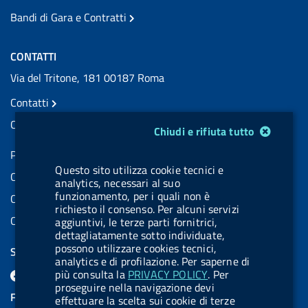
Bandi di Gara e Contratti
CONTATTI
Via del Tritone, 181 00187 Roma
Contatti
Contatti PEC
Modulo gestione cookie
Chiudi e rifiuta tutto
Partita IVA: 08703841000
Questo sito utilizza cookie tecnici e
Codice Fiscale: 97345810580
analytics, necessari al suo
funzionamento, per i quali non è
Codice IPA AIFA: aifa_rm
richiesto il consenso. Per alcuni servizi
Codice IPA UCB: UFE1TR
aggiuntivi, le terze parti fornitrici,
dettagliatamente sotto individuate,
possono utilizzare cookies tecnici,
SEGUICI SU
analytics e di profilazione. Per saperne di
F
L
l
X
B
Y
l
più consulta la
PRIVACY POLICY
. Per
proseguire nella navigazione devi
a
i
a
l
o
a
FEED RSS
effettuare la scelta sui cookie di terze