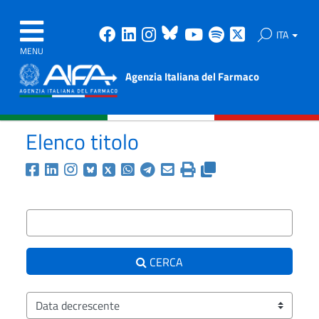
Facebook
Linkedin
Instagram
Bluesky
Youtube
Spotify
X
ITA
MENU
Agenzia Italiana del Farmaco
Elenco titolo
Condividi la ricerca corr
Testo da ricercare
CERCA
Ordina i risultati per