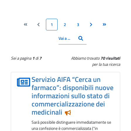
1
2
3
Vai alla pagina Inizio
Vai alla pagina Precedente
Pagina
Pagina
Pagina
Vai alla pagina Success
Vai alla pagina 
CERCA
Inserisci il numero pagina
Vai a ...
Sei a pagina
1
di
7
Abbiamo trovato
70 risultati
per la tua ricerca
Servizio AIFA “Cerca un
farmaco”: disponibili nuove
informazioni sullo stato di
commercializzazione dei
medicinali
Notizia in evidenza
Sarà possibile distinguere immediatamente se
una confezione è commercializzata (“in