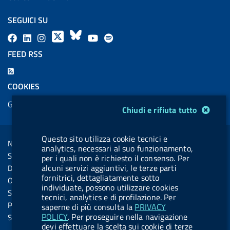
SEGUICI SU
F
L
l
X
B
Y
l
a
i
a
l
o
a
FEED RSS
c
n
b
u
u
b
F
e
k
e
e
t
e
e
COOKIES
b
e
l
s
u
l
e
Gestione cookie
o
d
.
k
b
.
Modulo gestione cookie
Chiudi e rifiuta tutto
d
o
i
b
y
e
b
R
Sezione Link Utili
k
n
u
u
Questo sito utilizza cookie tecnici e
s
Note legali
t
t
analytics, necessari al suo funzionamento,
s
Social Media Policy
per i quali non è richiesto il consenso. Per
t
t
alcuni servizi aggiuntivi, le terze parti
Dichiarazione di accessibilità
o
o
fornitrici, dettagliatamente sotto
Obiettivi di accessibilità
individuate, possono utilizzare cookies
n
n
Statistiche sito
tecnici, analytics e di profilazione. Per
.
.
Privacy
saperne di più consulta la
PRIVACY
i
s
POLICY
. Per proseguire nella navigazione
Servizi Online
devi effettuare la scelta sui cookie di terze