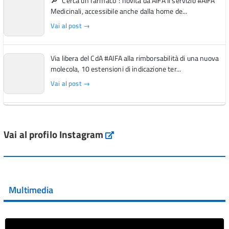
🔎 "Cerca un farmaco": novità da AIFA Il servizio #AIFA
Medicinali, accessibile anche dalla home de...
Vai al post →
Via libera del CdA #AIFA alla rimborsabilità di una nuova
molecola, 10 estensioni di indicazione ter...
Vai al post →
L'Italia si conferma tra i primi Paesi europei per l'accesso
ai #farmaci orfani rimborsati dal Servi...
Vai al profilo Instagram
Instagram
Vai al post →
💜 Il 29 giugno #AIFA si è illuminata di viola in occasione
della XVII Giornata Mondiale della Scler...
Multimedia
Vai al post →