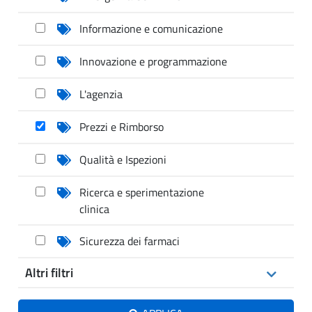
Informazione e comunicazione
Innovazione e programmazione
L'agenzia
Prezzi e Rimborso
Qualità e Ispezioni
Ricerca e sperimentazione
clinica
Sicurezza dei farmaci
Altri filtri