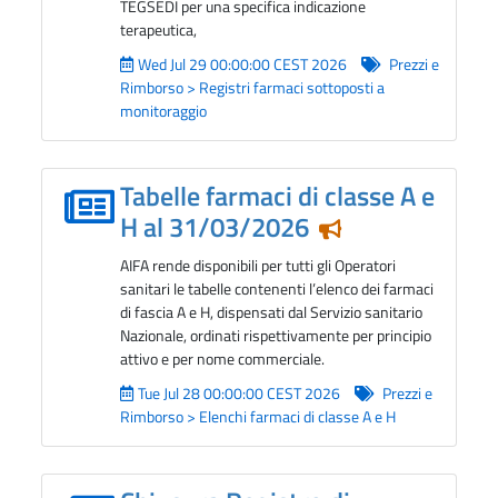
TEGSEDI per una specifica indicazione
terapeutica,
Wed Jul 29 00:00:00 CEST 2026
Prezzi e
Rimborso > Registri farmaci sottoposti a
monitoraggio
Tabelle farmaci di classe A e
H al 31/03/2026
Notizia in evidenz
AIFA rende disponibili per tutti gli Operatori
sanitari le tabelle contenenti l’elenco dei farmaci
di fascia A e H, dispensati dal Servizio sanitario
Nazionale, ordinati rispettivamente per principio
attivo e per nome commerciale.
Tue Jul 28 00:00:00 CEST 2026
Prezzi e
Rimborso > Elenchi farmaci di classe A e H