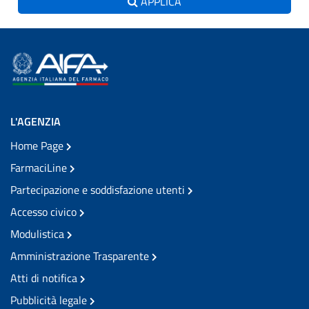
APPLICA
L'AGENZIA
Home Page
FarmaciLine
Partecipazione e soddisfazione utenti
Accesso civico
Modulistica
Amministrazione Trasparente
Atti di notifica
Pubblicità legale