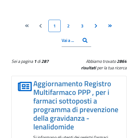
1
2
3
Vai alla pagina Inizio
Vai alla pagina Precedente
Pagina
Pagina
Pagina
Vai alla pagina Success
Vai alla pagina 
CERCA
Inserisci il numero pagina
Vai a ...
Sei a pagina
1
di
287
Abbiamo trovato
2864
risultati
per la tua ricerca
Aggiornamento Registro
Multifarmaco PPP , per i
farmaci sottoposti a
programma di prevenzione
della gravidanza -
lenalidomide
Si informano gli utenti dei registri farmaci