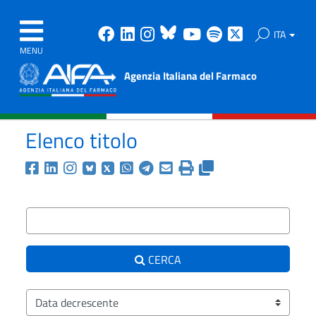
Facebook
Linkedin
Instagram
Bluesky
Youtube
Spotify
X
ITA
MENU
Agenzia Italiana del Farmaco
Elenco titolo
Condividi la ricerca corr
Testo da ricercare
CERCA
Ordina i risultati per