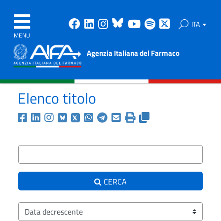
Facebook
Linkedin
Instagram
Bluesky
Youtube
Spotify
X
ITA
MENU
Agenzia Italiana del Farmaco
Elenco titolo
Condividi la ricerca corr
Testo da ricercare
CERCA
Ordina i risultati per