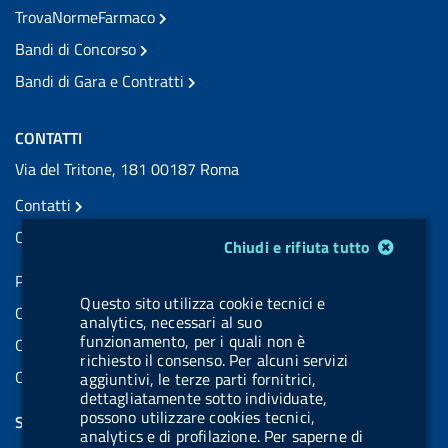
TrovaNormeFarmaco
Bandi di Concorso
Bandi di Gara e Contratti
CONTATTI
Via del Tritone, 181 00187 Roma
Contatti
Contatti PEC
Modulo gestione cookie
Chiudi e rifiuta tutto
Partita IVA: 08703841000
Questo sito utilizza cookie tecnici e
Codice Fiscale: 97345810580
analytics, necessari al suo
funzionamento, per i quali non è
Codice IPA AIFA: aifa_rm
richiesto il consenso. Per alcuni servizi
Codice IPA UCB: UFE1TR
aggiuntivi, le terze parti fornitrici,
dettagliatamente sotto individuate,
possono utilizzare cookies tecnici,
SEGUICI SU
analytics e di profilazione. Per saperne di