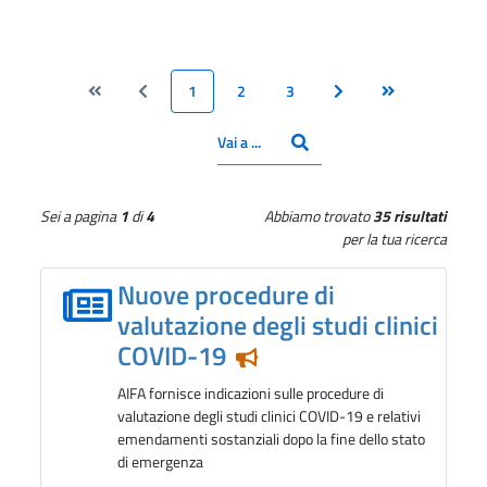
1
2
3
Vai alla pagina Inizio
Vai alla pagina Precedente
Pagina
Pagina
Pagina
Vai alla pagina Success
Vai alla pagina 
CERCA
Inserisci il numero pagina
Vai a ...
Sei a pagina
1
di
4
Abbiamo trovato
35 risultati
per la tua ricerca
Nuove procedure di
valutazione degli studi clinici
COVID-19
Notizia in evidenza
AIFA fornisce indicazioni sulle procedure di
valutazione degli studi clinici COVID-19 e relativi
emendamenti sostanziali dopo la fine dello stato
di emergenza