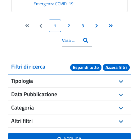
Emergenza COVID-19
1
2
3
Vai alla pagina Inizio
Vai alla pagina Precedente
Pagina
Pagina
Pagina
Vai alla pagina Success
Vai alla pagina 
CERCA
Inserisci il numero pagina
Vai a ...
Filtri di ricerca
Espandi tutto
Azzera filtri
Tipologia
Data Pubblicazione
Categoria
Altri filtri
APPLICA