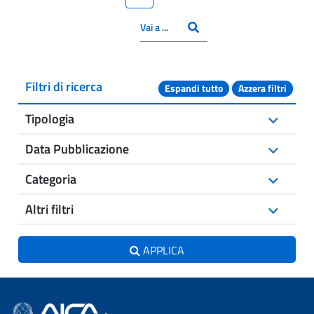
CERCA
Inserisci il numero pagina
Vai a ...
Filtri di ricerca
Espandi tutto
Azzera filtri
Tipologia
Data Pubblicazione
Categoria
Altri filtri
APPLICA