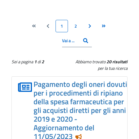
1
2
Vai alla pagina Inizio
Vai alla pagina Precedente
Pagina
Pagina
Vai alla pagina Successiva
Vai alla pagina Fine
CERCA
Inserisci il numero pagina
Vai a ...
Sei a pagina
1
di
2
Abbiamo trovato
20 risultati
per la tua ricerca
Pagamento degli oneri dovuti
per i procedimenti di ripiano
della spesa farmaceutica per
gli acquisti diretti per gli anni
2019 e 2020 -
Aggiornamento del
11/05/2023
Notizia in evidenza