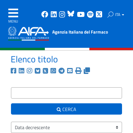
Facebook
Linkedin
Instagram
Bluesky
Youtube
Spotify
X
ITA
MENU
Agenzia Italiana del Farmaco
Elenco titolo
Condividi la ricerca corr
Testo da ricercare
CERCA
Ordina i risultati per