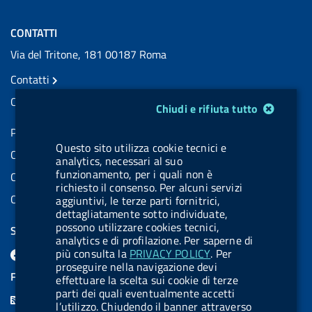
CONTATTI
Via del Tritone, 181 00187 Roma
Contatti
Contatti PEC
Modulo gestione cookie
Chiudi e rifiuta tutto
Partita IVA: 08703841000
Questo sito utilizza cookie tecnici e
Codice Fiscale: 97345810580
analytics, necessari al suo
funzionamento, per i quali non è
Codice IPA AIFA: aifa_rm
richiesto il consenso. Per alcuni servizi
Codice IPA UCB: UFE1TR
aggiuntivi, le terze parti fornitrici,
dettagliatamente sotto individuate,
possono utilizzare cookies tecnici,
SEGUICI SU
analytics e di profilazione. Per saperne di
F
L
l
X
B
Y
l
più consulta la
PRIVACY POLICY
. Per
proseguire nella navigazione devi
a
i
a
l
o
a
FEED RSS
effettuare la scelta sui cookie di terze
c
n
b
u
u
b
parti dei quali eventualmente accetti
F
l’utilizzo. Chiudendo il banner attraverso
e
k
e
e
t
e