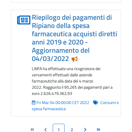
Riepilogo dei pagamenti di
Ripiano della spesa
farmaceutica acquisti diretti
anni 2019 e 2020 -
Aggiornamento del
04/03/2022
Notizia in evidenza
L’AIFA ha effettuato una ricognizione dei
versamenti effettuati dalle aziende
farmaceutiche alla data del 4 marzo
2022. Raggiunto il 95,26% dei pagamenti pari a
euro 2.626.479.362,93
Fri Mar 04 00:00:00 CET 2022
Consumi e
spesa farmaceutica
1
2
Vai alla pagina Inizio
Vai alla pagina Precedente
Pagina
Pagina
Vai alla pagina Successiva
Vai alla pagina Fine