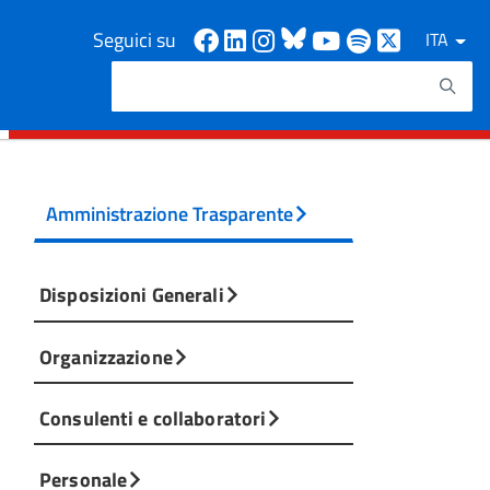
Facebook
Linkedin
Instagram
Bluesky
Youtube
Spotify
X
Seguici su
ITA
Cerca
Testo da ricercare
Amministrazione Trasparente
Disposizioni Generali
Organizzazione
Consulenti e collaboratori
Personale