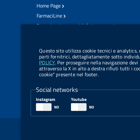
Home Page
FarmaciLine
Partecipazione e soddisfazione utenti
Modulo gestione cookie
Accesso civico
Modulistica
Questo sito utilizza cookie tecnici e analytics,
Amministrazione Trasparente
parti fornitrici, dettagliatamente sotto individ
POLICY
. Per proseguire nella navigazione devi 
Atti di notifica
attraverso la X in alto a destra rifiuti tutti i 
cookie" presente nel footer.
Pubblicità legale
TrovaNormeFarmaco
Social networks
Bandi di Concorso
Instagram
Youtube
Bandi di Gara e Contratti
Sezione Link Utili
Note legali
Social Media Policy
Dichiarazione di