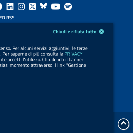
F
L
l
X
B
Y
l
a
i
a
l
o
a
ED RSS
F
c
n
b
u
u
b
Chiudi e rifiuta tutto
e
e
k
e
e
t
e
OKIES
enso. Per alcuni servizi aggiuntivi, le terze
e
stione cookie
b
e
l
s
u
l
e. Per saperne di più consulta la
PRIVACY
nte accetti l’utilizzo. Chiudendo il banner
d
o
d
.
k
b
.
ualsiasi momento attraverso il link "Gestione
R
o
i
b
y
e
b
s
k
n
u
u
s
t
t
t
t
tor
o
o
Servizi Online
all'i
del