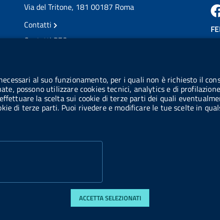
Via del Tritone, 181 00187 Roma
Contatti
FE
Contatti PEC
Partita IVA: 08703841000
CO
Codice Fiscale: 97345810580
 necessari al suo funzionamento, per i quali non è richiesto il cons
Ge
uate, possono utilizzare cookies tecnici, analytics e di profilazion
Codice IPA AIFA: aifa_rm
effettuare la scelta sui cookie di terze parti dei quali eventualme
cookie di terze parti. Puoi rivedere e modificare le tue scelte in q
Codice IPA UCB: UFE1TR
ACCETTA SELEZIONATI
 accessibilità
Obiettivi di accessibilità
Statistiche sito
Privacy