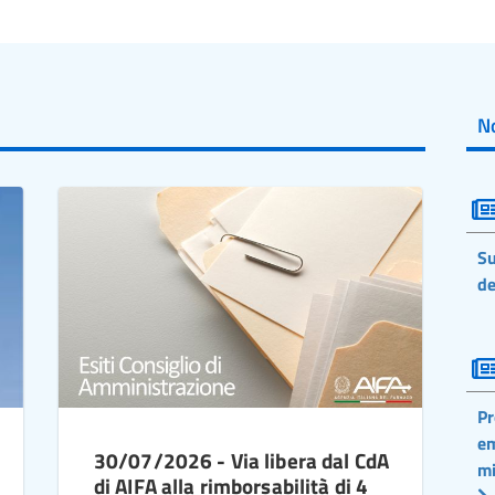
No
Su
de
Pr
em
30/07/2026 - Via libera dal CdA
mi
di AIFA alla rimborsabilità di 4