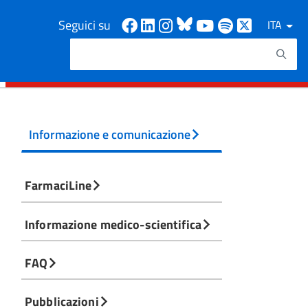
Facebook
Linkedin
Instagram
Bluesky
Youtube
Spotify
X
Seguici su
ITA
Cerca
Testo da ricercare
Informazione e comunicazione
FarmaciLine
Informazione medico-scientifica
FAQ
Pubblicazioni