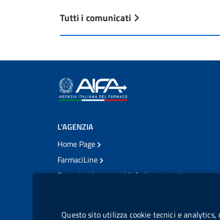
Tutti i comunicati
L'AGENZIA
Home Page
FarmaciLine
Partecipazione e soddisfazione utenti
Modulo gestione cookie
Accesso civico
Modulistica
Questo sito utilizza cookie tecnici e analytics,