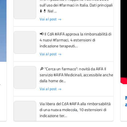
sull’uso dei #farmaci in Italia. Dati principali
⬇️ 💊 Nel ...
Vai al post →
📢 Il CdA #AIFA approva la rimborsabilità di
4 nuovi #farmaci, 4 estensioni di
indicazione terapeuti...
Vai al post →
🔎 "Cerca un farmaco": novità da AIFA Il
servizio #AIFA Medicinali, accessibile anche
dalla home de...
Vai al post →
Via libera del CdA #AIFA alla rimborsabilità
di una nuova molecola, 10 estensioni di
indicazione ter...
Vai al post →