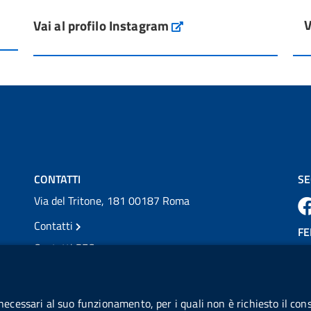
V
Vai al profilo Instagram
L'Italia si conferma tra i primi Paesi europei
Instagram
per l'accesso ai #farmaci orfani rimborsati
dal Servi...
Vai al post →
💜 Il 29 giugno #AIFA si è illuminata di viola
in occasione della XVII Giornata Mondiale
della Scler...
Vai al post →
CONTATTI
SE
Via del Tritone, 181 00187 Roma
Contatti
FE
Contatti PEC
Partita IVA: 08703841000
CO
Codice Fiscale: 97345810580
 necessari al suo funzionamento, per i quali non è richiesto il cons
Ge