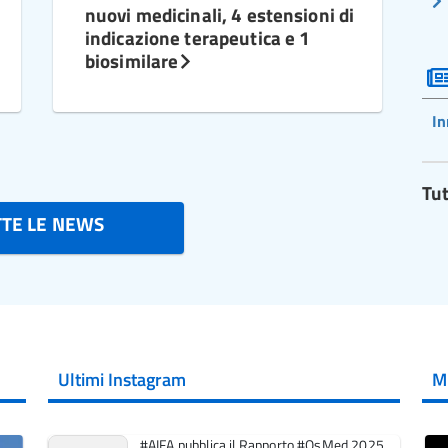
nuovi medicinali, 4 estensioni di
indicazione terapeutica e 1
biosimilare
In
Tut
TTE LE NEWS
Ultimi Instagram
M
#AIFA pubblica il Rapporto #OsMed 2025