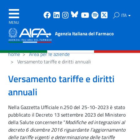
Facebook
Linkedin
Instagram
Bluesky
Youtube
Spotify
X
ITA
MENU
Agenzia Italiana del Farmaco
home
Area per le aziende
Versamento tariffe e diritti annuali
Versamento tariffe e diritti
annuali
Nella Gazzetta Ufficiale n.250 del 25-10-2023 è stato
pubblicato il Decreto 13 settembre 2023 del Ministero
della Salute concernente “
Modifiche ed integrazioni al
decreto 6 dicembre 2016 riguardante l’aggiornamento
delle tariffe vigenti e determinazione delle tariffe