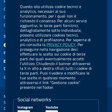
Partita IVA: 08703841000
Questo sito utilizza cookie tecnici e
Codice Fiscale: 97345810580
analytics, necessari al suo
funzionamento, per i quali non è
Codice IPA AIFA: aifa_rm
richiesto il consenso. Per alcuni servizi
Codice IPA UCB: UFE1TR
aggiuntivi, le terze parti fornitrici,
dettagliatamente sotto individuate,
possono utilizzare cookies tecnici,
SEGUICI SU
analytics e di profilazione. Per saperne di
F
L
l
X
B
Y
l
più consulta la
PRIVACY POLICY
. Per
proseguire nella navigazione devi
a
i
a
l
o
a
FEED RSS
effettuare la scelta sui cookie di terze
c
n
b
u
u
b
parti dei quali eventualmente accetti
F
l’utilizzo. Chiudendo il banner attraverso
e
k
e
e
t
e
e
la X in alto a destra rifiuti tutti i cookie di
COOKIES
b
e
l
s
u
l
terze parti. Puoi rivedere e modificare le
e
Gestione cookie
o
d
.
k
b
.
tue scelte in qualsiasi momento
d
attraverso il link "Gestione cookie"
o
i
b
y
e
b
presente nel footer.
R
Sezione Link Utili
k
n
u
u
s
Note legali
t
t
Social networks
s
Social Media Policy
t
t
Instagram
Youtube
Dichiarazione di accessibilità
o
o