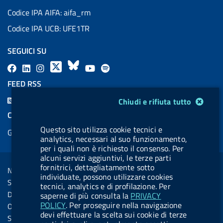
Codice IPA AIFA: aifa_rm
Codice IPA UCB: UFE1TR
SEGUICI SU
F
L
l
X
B
Y
l
a
i
a
l
o
a
FEED RSS
c
n
b
u
u
b
F
Modulo gestione cookie
Chiudi e rifiuta tutto
e
k
e
e
t
e
e
COOKIES
b
e
l
s
u
l
e
Questo sito utilizza cookie tecnici e
Gestione cookie
o
d
.
k
b
.
analytics, necessari al suo funzionamento,
d
o
i
b
y
e
b
per i quali non è richiesto il consenso. Per
R
Sezione Link Utili
alcuni servizi aggiuntivi, le terze parti
k
n
u
u
s
fornitrici, dettagliatamente sotto
Note legali
t
t
individuate, possono utilizzare cookies
s
Social Media Policy
tecnici, analytics e di profilazione. Per
t
t
Dichiarazione di accessibilità
saperne di più consulta la
PRIVACY
o
o
POLICY
. Per proseguire nella navigazione
Obiettivi di accessibilità
n
n
devi effettuare la scelta sui cookie di terze
Statistiche sito