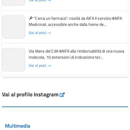
🔎 "Cerca un farmaco": novità da AIFA Il servizio #AIFA
Medicinali, accessibile anche dalla home de...
Vai al post →
Via libera del CdA #AIFA alla rimborsabilità di una nuova
molecola, 10 estensioni di indicazione ter...
Vai al post →
L'Italia si conferma tra i primi Paesi europei per l'accesso
ai #farmaci orfani rimborsati dal Servi...
Vai al profilo Instagram
Instagram
Vai al post →
💜 Il 29 giugno #AIFA si è illuminata di viola in occasione
della XVII Giornata Mondiale della Scler...
Multimedia