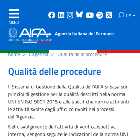
Facebook
Linkedin
Instagram
Bluesky
Youtube
Spotify
X
ITA
MENU
Agenzia Italiana del Farmaco
home
L'agenzia
Qualità delle procedure
Qualità delle procedure
Il Sistema di Gestione della Qualità dell’AIFA si basa sui
principi di gestione per la qualità descritti nella norma
UNI EN ISO 9001:2015 e alle specifiche norme attinenti
le attività svolte dagli uffici coinvolti nei processi
dell’Agenzia.
Nello svolgimento dell’attività di verifica ispettiva
interna, vengono seguite le indicazioni della norma UNI