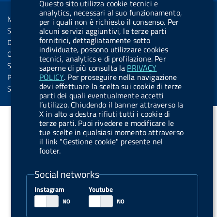
R
Questo sito utilizza cookie tecnici e
Sezione Link Utili
k
n
u
u
analytics, necessari al suo funzionamento,
s
Note legali
per i quali non è richiesto il consenso. Per
t
t
s
alcuni servizi aggiuntivi, le terze parti
Social Media Policy
t
t
fornitrici, dettagliatamente sotto
Dichiarazione di accessibilità
o
o
individuate, possono utilizzare cookies
Obiettivi di accessibilità
tecnici, analytics e di profilazione. Per
n
n
Statistiche sito
saperne di più consulta la
PRIVACY
.
.
POLICY
. Per proseguire nella navigazione
Privacy
devi effettuare la scelta sui cookie di terze
i
s
Servizi Online
parti dei quali eventualmente accetti
n
p
l’utilizzo. Chiudendo il banner attraverso la
X in alto a destra rifiuti tutti i cookie di
s
o
terze parti. Puoi rivedere e modificare le
t
t
tue scelte in qualsiasi momento attraverso
a
i
il link "Gestione cookie" presente nel
footer.
g
f
r
y
Social networks
a
Instagram
Youtube
m