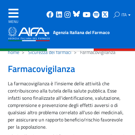
Facebook
Linkedin
Instagram
Bluesky
Youtube
Spotify
X
ITA
MENU
Agenzia Italiana del Farmaco
home
Sicurezza dei farmaci
Farmacovigilanza
Farmacovigilanza
La farmacovigilanza è l’insieme delle attività che
contribuiscono alla tutela della salute pubblica. Esse
infatti sono finalizzate all'identificazione, valutazione,
comprensione e prevenzione degli effetti avversi o di
qualsiasi altro problema correlato all'uso dei medicinali,
per assicurare un rapporto beneficio/rischio favorevole
per la popolazione.