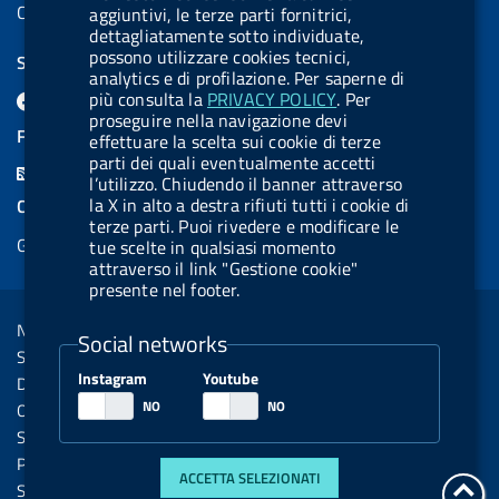
Codice IPA UCB: UFE1TR
aggiuntivi, le terze parti fornitrici,
dettagliatamente sotto individuate,
possono utilizzare cookies tecnici,
SEGUICI SU
analytics e di profilazione. Per saperne di
F
L
l
X
B
Y
l
più consulta la
PRIVACY POLICY
. Per
proseguire nella navigazione devi
a
i
a
l
o
a
FEED RSS
effettuare la scelta sui cookie di terze
c
n
b
u
u
b
parti dei quali eventualmente accetti
F
l’utilizzo. Chiudendo il banner attraverso
e
k
e
e
t
e
e
la X in alto a destra rifiuti tutti i cookie di
COOKIES
b
e
l
s
u
l
terze parti. Puoi rivedere e modificare le
e
Gestione cookie
o
d
.
k
b
.
tue scelte in qualsiasi momento
d
attraverso il link "Gestione cookie"
o
i
b
y
e
b
presente nel footer.
R
Sezione Link Utili
k
n
u
u
s
Note legali
t
t
Social networks
s
Social Media Policy
t
t
Instagram
Youtube
Dichiarazione di accessibilità
o
o
Obiettivi di accessibilità
n
n
Statistiche sito
.
.
Privacy
ACCETTA SELEZIONATI
i
s
tor
Servizi Online