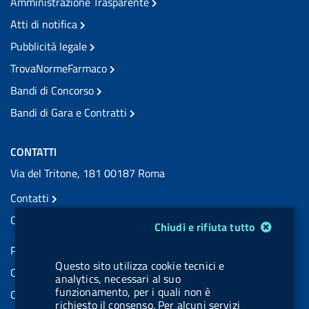
Amministrazione Trasparente
Atti di notifica
Pubblicità legale
TrovaNormeFarmaco
Bandi di Concorso
Bandi di Gara e Contratti
CONTATTI
Via del Tritone, 181 00187 Roma
Contatti
Contatti PEC
Modulo gestione cookie
Chiudi e rifiuta tutto
Partita IVA: 08703841000
Questo sito utilizza cookie tecnici e
Codice Fiscale: 97345810580
analytics, necessari al suo
funzionamento, per i quali non è
Codice IPA AIFA: aifa_rm
richiesto il consenso. Per alcuni servizi