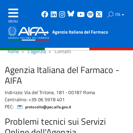
Facebook
Linkedin
Instagram
Bluesky
Youtube
Spotify
X
ITA
MENU
Agenzia Italiana del Farmaco
home
L'agenzia
Contatti
Agenzia Italiana del Farmaco -
AIFA
Indirizzo: Via del Tritone, 181 ‐ 00187 Roma
Centralino: +39 06 5978 401
PEC:
protocollo@pec.aifa.gov.it
Problemi tecnici sui Servizi
Online dell'Agenzia