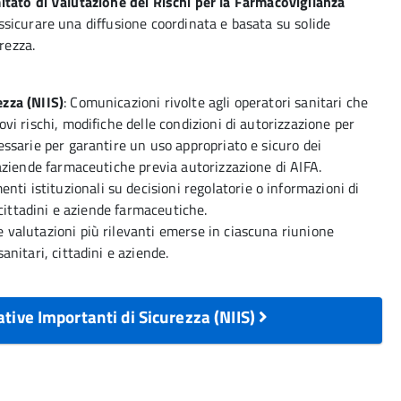
tato di Valutazione dei Rischi per la Farmacovigilanza
sicurare una diffusione coordinata e basata su solide
rezza.
ezza (NIIS)
: Comunicazioni rivolte agli operatori sanitari che
vi rischi, modifiche delle condizioni di autorizzazione per
essarie per garantire un uso appropriato e sicuro dei
 aziende farmaceutiche previa autorizzazione di AIFA.
enti istituzionali su decisioni regolatorie o informazioni di
, cittadini e aziende farmaceutiche.
le valutazioni più rilevanti emerse in ciascuna riunione
anitari, cittadini e aziende.
tive Importanti di Sicurezza (NIIS)