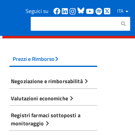
Facebook
Linkedin
Instagram
Bluesky
Youtube
Spotify
X
Seguici su
ITA
Cerca
Testo da ricercare
Prezzi e Rimborso
Negoziazione e rimborsabilità
Valutazioni economiche
Registri farmaci sottoposti a
monitoraggio