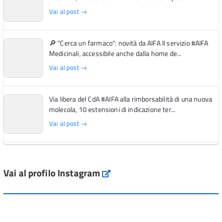
Vai al post →
🔎 "Cerca un farmaco": novità da AIFA Il servizio #AIFA
Medicinali, accessibile anche dalla home de...
Vai al post →
Via libera del CdA #AIFA alla rimborsabilità di una nuova
molecola, 10 estensioni di indicazione ter...
Vai al post →
L'Italia si conferma tra i primi Paesi europei per l'accesso
ai #farmaci orfani rimborsati dal Servi...
Vai al profilo Instagram
Instagram
Vai al post →
💜 Il 29 giugno #AIFA si è illuminata di viola in occasione
della XVII Giornata Mondiale della Scler...