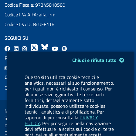
Codice Fiscale: 97345810580
Codice IPA AIFA: aifa_rm
Codice IPA UCB: UFE1TR
SEGUICI SU
F
L
l
X
B
Y
l
a
i
a
l
o
a
FEED RSS
Modulo gestione cookie
Chiudi e rifiuta tutto
c
n
b
u
u
b
F
e
k
e
e
t
e
e
COOKIES
Questo sito utilizza cookie tecnici e
b
e
l
s
u
l
analytics, necessari al suo funzionamento,
e
Gestione cookie
o
d
.
k
b
.
per i quali non è richiesto il consenso. Per
d
alcuni servizi aggiuntivi, le terze parti
o
i
b
y
e
b
R
fornitrici, dettagliatamente sotto
Sezione Link Utili
k
n
u
u
individuate, possono utilizzare cookies
s
Note legali
tecnici, analytics e di profilazione. Per
t
t
s
saperne di più consulta la
PRIVACY
Social Media Policy
t
t
POLICY
. Per proseguire nella navigazione
Dichiarazione di accessibilità
devi effettuare la scelta sui cookie di terze
o
o
Obiettivi di accessibilità
parti dei quali eventualmente accetti