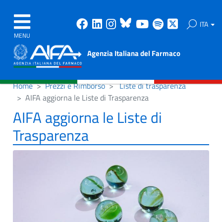
Facebook
Linkedin
Instagram
Bluesky
Youtube
Spotify
X
ITA
MENU
Agenzia Italiana del Farmaco
Home
Prezzi e Rimborso
Liste di trasparenza
AIFA aggiorna le Liste di Trasparenza
AIFA aggiorna le Liste di
Trasparenza