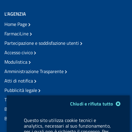
L'AGENZIA
Home Page
FarmaciLine
Partecipazione e soddisfazione utenti
Accesso civico
Modulistica
Amministrazione Trasparente
Atti di notifica
Pubblicità legale
TrovaNormeFarmaco
Modulo gestione cookie
Chiudi e rifiuta tutto
Bandi di Concorso
Bandi di Gara e Contratti
Questo sito utilizza cookie tecnici e
analytics, necessari al suo funzionamento,
per i quali non è richiesto il consenso. Per