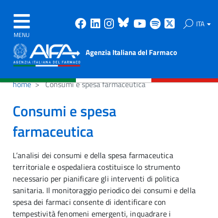
Facebook
Linkedin
Instagram
Bluesky
Youtube
Spotify
X
ITA
MENU
Agenzia Italiana del Farmaco
home
Consumi e spesa farmaceutica
Consumi e spesa
farmaceutica
L’analisi dei consumi e della spesa farmaceutica
territoriale e ospedaliera costituisce lo strumento
necessario per pianificare gli interventi di politica
sanitaria. Il monitoraggio periodico dei consumi e della
spesa dei farmaci consente di identificare con
tempestività fenomeni emergenti, inquadrare i