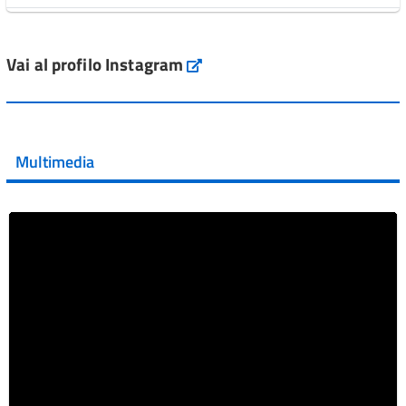
L'Italia si conferma tra i primi Paesi europei per l'accesso
ai #farmaci orfani rimborsati dal Servi...
Vai al profilo Instagram
Instagram
Vai al post →
💜 Il 29 giugno #AIFA si è illuminata di viola in occasione
della XVII Giornata Mondiale della Scler...
Multimedia
Vai al post →