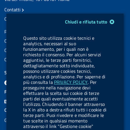
Contatti
Contatti PEC
Modulo gestione cookie
Chiudi e rifiuta tutto
Partita IVA: 08703841000
Questo sito utilizza cookie tecnici e
Codice Fiscale: 97345810580
analytics, necessari al suo
funzionamento, per i quali non è
Codice IPA AIFA: aifa_rm
richiesto il consenso. Per alcuni servizi
Codice IPA UCB: UFE1TR
aggiuntivi, le terze parti fornitrici,
dettagliatamente sotto individuate,
possono utilizzare cookies tecnici,
SEGUICI SU
analytics e di profilazione. Per saperne di
F
L
l
X
B
Y
l
più consulta la
PRIVACY POLICY
. Per
proseguire nella navigazione devi
a
i
a
l
o
a
FEED RSS
effettuare la scelta sui cookie di terze
c
n
b
u
u
b
parti dei quali eventualmente accetti
F
l’utilizzo. Chiudendo il banner attraverso
e
k
e
e
t
e
e
la X in alto a destra rifiuti tutti i cookie di
COOKIES
b
e
l
s
u
l
terze parti. Puoi rivedere e modificare le
e
Gestione cookie
tue scelte in qualsiasi momento
o
d
.
k
b
.
d
attraverso il link "Gestione cookie"
o
i
b
y
e
b