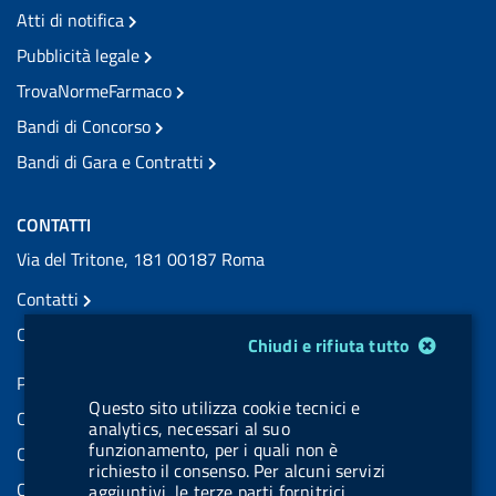
Atti di notifica
Pubblicità legale
TrovaNormeFarmaco
Bandi di Concorso
Bandi di Gara e Contratti
CONTATTI
Via del Tritone, 181 00187 Roma
Contatti
Contatti PEC
Modulo gestione cookie
Chiudi e rifiuta tutto
Partita IVA: 08703841000
Questo sito utilizza cookie tecnici e
Codice Fiscale: 97345810580
analytics, necessari al suo
funzionamento, per i quali non è
Codice IPA AIFA: aifa_rm
richiesto il consenso. Per alcuni servizi
Codice IPA UCB: UFE1TR
aggiuntivi, le terze parti fornitrici,