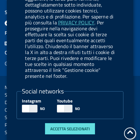
dettagliatamente sotto individuate,
possono utilizzare cookies tecnici,
SEGUICI SU
analytics e di profilazione. Per saperne di
F
L
l
X
B
Y
l
più consulta la
PRIVACY POLICY
. Per
proseguire nella navigazione devi
a
i
a
l
o
a
FEED RSS
effettuare la scelta sui cookie di terze
c
n
b
u
u
b
parti dei quali eventualmente accetti
F
l’utilizzo. Chiudendo il banner attraverso
e
k
e
e
t
e
e
la X in alto a destra rifiuti tutti i cookie di
COOKIES
b
e
l
s
u
l
terze parti. Puoi rivedere e modificare le
e
Gestione cookie
o
d
.
k
b
.
tue scelte in qualsiasi momento
d
attraverso il link "Gestione cookie"
o
i
b
y
e
b
presente nel footer.
R
Sezione Link Utili
k
n
u
u
s
Note legali
t
t
Social networks
s
Social Media Policy
t
t
Instagram
Youtube
Dichiarazione di accessibilità
o
o
Obiettivi di accessibilità
n
n
Statistiche sito
.
.
Privacy
ACCETTA SELEZIONATI
i
s
tor
Servizi Online
all'i