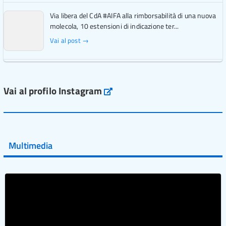
Via libera del CdA #AIFA alla rimborsabilità di una nuova
molecola, 10 estensioni di indicazione ter...
Vai al post →
L'Italia si conferma tra i primi Paesi europei per l'accesso
ai #farmaci orfani rimborsati dal Servi...
Vai al profilo Instagram
Instagram
Vai al post →
💜 Il 29 giugno #AIFA si è illuminata di viola in occasione
della XVII Giornata Mondiale della Scler...
Multimedia
Vai al post →