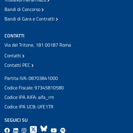
Bandi di Concorso
Bandi di Gara e Contratti
CONTATTI
Via del Tritone, 181 00187 Roma
Contatti
Contatti PEC
Partita IVA: 08703841000
Codice Fiscale: 97345810580
Codice IPA AIFA: aifa_rm
Codice IPA UCB: UFE1TR
SEGUICI SU
F
L
l
X
B
Y
l