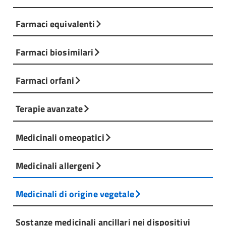
dati di farmacovigilanza.
Farmaci equivalenti
Tabella 1 - Vie regolatorie per richiedere l’AIC per i
medicinali (tradizionali) di origine vegetale [0.64
Scarica documento
Farmaci biosimilari
Mb] [PDF]
Farmaci orfani
Terapie avanzate
Medicinali omeopatici
Medicinali allergeni
Medicinali di origine vegetale
Sostanze medicinali ancillari nei dispositivi