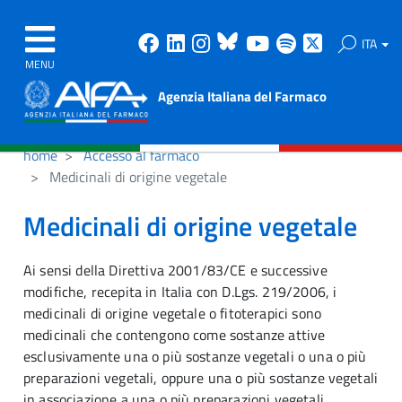
Facebook
Linkedin
Instagram
Bluesky
Youtube
Spotify
X
ITA
MENU
Agenzia Italiana del Farmaco
home
Accesso al farmaco
Medicinali di origine vegetale
Medicinali di origine vegetale
Ai sensi della Direttiva 2001/83/CE e successive
modifiche, recepita in Italia con D.Lgs. 219/2006, i
medicinali di origine vegetale o fitoterapici sono
medicinali che contengono come sostanze attive
esclusivamente una o più sostanze vegetali o una o più
preparazioni vegetali, oppure una o più sostanze vegetali
in associazione a una o più preparazioni vegetali.