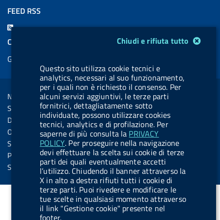
a
i
a
l
o
a
FEED RSS
c
n
b
u
u
b
F
e
k
e
e
t
e
Modulo gestione cookie
e
Chiudi e rifiuta tutto
COOKIES
b
e
l
s
u
l
e
Gestione cookie
o
d
.
k
b
.
d
Questo sito utilizza cookie tecnici e
o
i
b
y
e
b
analytics, necessari al suo funzionamento,
R
Sezione Link Utili
k
n
u
u
per i quali non è richiesto il consenso. Per
s
alcuni servizi aggiuntivi, le terze parti
Note legali
t
t
s
fornitrici, dettagliatamente sotto
Social Media Policy
t
t
individuate, possono utilizzare cookies
Dichiarazione di accessibilità
tecnici, analytics e di profilazione. Per
o
o
Obiettivi di accessibilità
saperne di più consulta la
PRIVACY
n
n
POLICY
. Per proseguire nella navigazione
Statistiche sito
devi effettuare la scelta sui cookie di terze
.
.
Privacy
parti dei quali eventualmente accetti
i
s
Servizi Online
l’utilizzo. Chiudendo il banner attraverso la
n
p
X in alto a destra rifiuti tutti i cookie di
terze parti. Puoi rivedere e modificare le
s
o
tue scelte in qualsiasi momento attraverso
t
t
il link "Gestione cookie" presente nel
footer.
a
i