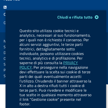
c
n
b
u
u
b
F
e
k
e
e
t
e
e
COOKIES
Modulo gestione cookie
b
e
l
s
u
l
Chiudi e rifiuta tutto
e
Gestione cookie
o
d
.
k
b
.
d
o
i
b
y
e
b
Questo sito utilizza cookie tecnici e
R
Sezione Link Utili
analytics, necessari al suo funzionamento,
k
n
u
u
s
per i quali non è richiesto il consenso. Per
Note legali
t
t
alcuni servizi aggiuntivi, le terze parti
s
Social Media Policy
fornitrici, dettagliatamente sotto
t
t
Dichiarazione di accessibilità
individuate, possono utilizzare cookies
o
o
tecnici, analytics e di profilazione. Per
Obiettivi di accessibilità
n
n
saperne di più consulta la
PRIVACY
Statistiche sito
POLICY
. Per proseguire nella navigazione
.
.
Privacy
devi effettuare la scelta sui cookie di terze
i
s
Servizi Online
parti dei quali eventualmente accetti
l’utilizzo. Chiudendo il banner attraverso la
n
p
X in alto a destra rifiuti tutti i cookie di
s
o
terze parti. Puoi rivedere e modificare le
t
t
tue scelte in qualsiasi momento attraverso
il link "Gestione cookie" presente nel
a
i
footer.