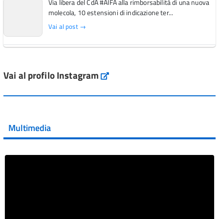
Via libera del CdA #AIFA alla rimborsabilità di una nuova
molecola, 10 estensioni di indicazione ter...
Vai al post →
L'Italia si conferma tra i primi Paesi europei per l'accesso
ai #farmaci orfani rimborsati dal Servi...
Vai al profilo Instagram
Instagram
Vai al post →
💜 Il 29 giugno #AIFA si è illuminata di viola in occasione
della XVII Giornata Mondiale della Scler...
Multimedia
Vai al post →