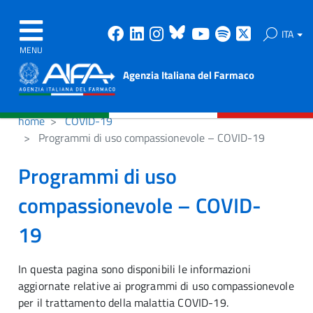
Facebook
Linkedin
Instagram
Bluesky
Youtube
Spotify
X
ITA
MENU
Agenzia Italiana del Farmaco
home
COVID-19
Programmi di uso compassionevole – COVID-19
Programmi di uso
compassionevole – COVID-
19
In questa pagina sono disponibili le informazioni
aggiornate relative ai programmi di uso compassionevole
per il trattamento della malattia COVID-19.