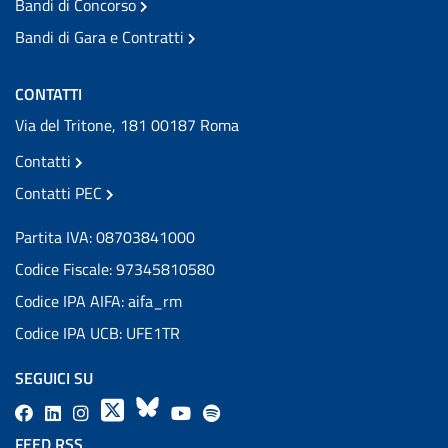
Bandi di Concorso
Bandi di Gara e Contratti
CONTATTI
Via del Tritone, 181 00187 Roma
Contatti
Contatti PEC
Partita IVA: 08703841000
Codice Fiscale: 97345810580
Codice IPA AIFA: aifa_rm
Codice IPA UCB: UFE1TR
SEGUICI SU
F
L
l
X
B
Y
l
a
i
a
l
o
a
FEED RSS