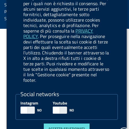
n
n
per i quali non è richiesto il consenso. Per
Statistiche sito
alcuni servizi aggiuntivi, le terze parti
.
.
Privacy
fornitrici, dettagliatamente sotto
i
s
Servizi Online
individuate, possono utilizzare cookies
tecnici, analytics e di profilazione. Per
n
p
saperne di più consulta la
PRIVACY
s
o
POLICY
. Per proseguire nella navigazione
t
t
devi effettuare la scelta sui cookie di terze
parti dei quali eventualmente accetti
a
i
l’utilizzo. Chiudendo il banner attraverso la
g
f
X in alto a destra rifiuti tutti i cookie di
terze parti. Puoi rivedere e modificare le
r
y
tue scelte in qualsiasi momento attraverso
a
il link "Gestione cookie" presente nel
m
footer.
Social networks
Instagram
Youtube
ACCETTA SELEZIONATI