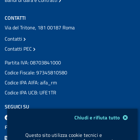
Bandi di Gara e Contratti
CONTATTI
Via del Tritone, 181 00187 Roma
Contatti
Contatti PEC
Partita IVA: 08703841000
Codice Fiscale: 97345810580
Codice IPA AIFA: aifa_rm
Codice IPA UCB: UFE1TR
SEGUICI SU
Modulo gestione cookie
F
L
l
X
B
Y
l
Chiudi e rifiuta tutto
a
i
a
l
o
a
FEED RSS
c
n
b
u
u
b
Questo sito utilizza cookie tecnici e
F