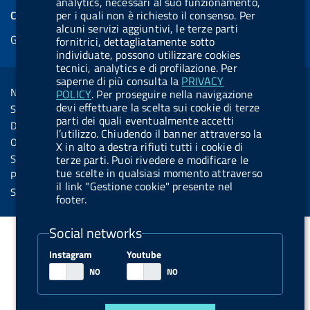
analytics, necessari al suo funzionamento,
e
k
e
e
t
e
e
per i quali non è richiesto il consenso. Per
COOKIES
b
e
l
s
u
l
alcuni servizi aggiuntivi, le terze parti
e
Gestione cookie
o
d
.
k
b
.
fornitrici, dettagliatamente sotto
d
individuate, possono utilizzare cookies
o
i
b
y
e
b
tecnici, analytics e di profilazione. Per
R
Sezione Link Utili
k
n
u
u
saperne di più consulta la
PRIVACY
s
Note legali
POLICY
. Per proseguire nella navigazione
t
t
s
devi effettuare la scelta sui cookie di terze
Social Media Policy
t
t
parti dei quali eventualmente accetti
Dichiarazione di accessibilità
l’utilizzo. Chiudendo il banner attraverso la
o
o
Obiettivi di accessibilità
X in alto a destra rifiuti tutti i cookie di
n
n
Statistiche sito
terze parti. Puoi rivedere e modificare le
.
.
tue scelte in qualsiasi momento attraverso
Privacy
il link "Gestione cookie" presente nel
i
s
Servizi Online
footer.
n
p
s
o
Social networks
t
t
Instagram
Youtube
a
i
g
f
r
y