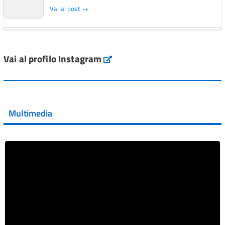
Vai al post →
L'Italia si conferma tra i primi Paesi europei per l'accesso
ai #farmaci orfani rimborsati dal Servi...
Vai al profilo Instagram
Instagram
Vai al post →
💜 Il 29 giugno #AIFA si è illuminata di viola in occasione
della XVII Giornata Mondiale della Scler...
Multimedia
Vai al post →