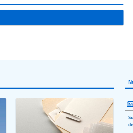
No
Su
de