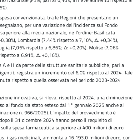
rio Nazionale (FSN) pari al 6,46%, in lieve aumento rispetto al
5%).
 spesa convenzionata, tra le Regioni che presentano un
 segnalano, per una variazione dell’incidenza sul Fondo
superiore alla media nazionale, nell’ordine: Basilicata
 +0,38%), Lombardia (7,44% rispetto a 7,10%; Δ: +0,34%),
uglia (7,06% rispetto a 6,86%; Δ: +0,20%), Molise (7,06%
ispetto a 6,91%; Δ: +0,16%).
se A e H da parte delle strutture sanitarie pubbliche, pari a
vigenti), registra un incremento del 6,0% rispetto al 2024. Tale
tenuta rispetto a quella osservata nel periodo 2023-2024
azione innovativa, si rileva, rispetto al 2024, una diminuzione
sso al fondo sia stato esteso dal 1° gennaio 2025 anche ai
inazione n. 966/2025). L’impatto del provvedimento è
o dopo il 31 dicembre 2024 hanno perso il requisito di
sulla spesa farmaceutica superiore ai 400 milioni di euro.
lusi i gas medicinali, ammonta a 16.193,0 milioni di euro, con