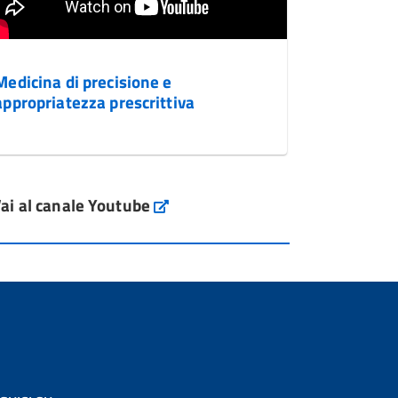
Medicina di precisione e
appropriatezza prescrittiva
ai al canale Youtube