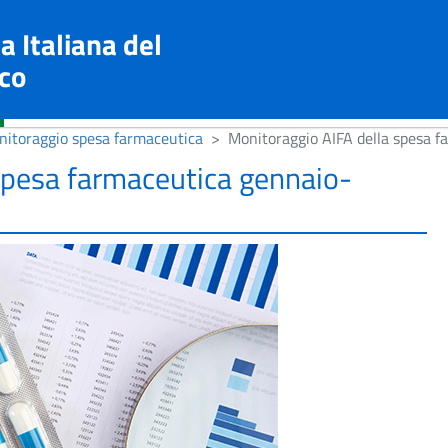
a Italiana del
co
itoraggio spesa farmaceutica
Monitoraggio AIFA della spesa 
spesa farmaceutica gennaio-