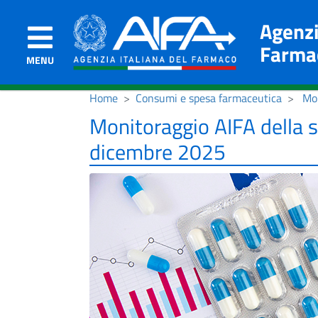
Agenzi
Farma
MENU
Home
Consumi e spesa farmaceutica
Mon
Monitoraggio AIFA della 
dicembre 2025