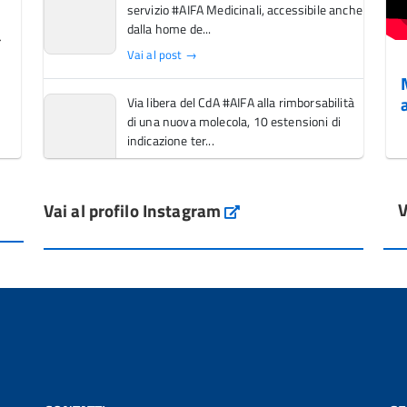
servizio #AIFA Medicinali, accessibile anche
dalla home de...
Vai al post →
Via libera del CdA #AIFA alla rimborsabilità
di una nuova molecola, 10 estensioni di
indicazione ter...
Vai al post →
V
Vai al profilo Instagram
L'Italia si conferma tra i primi Paesi europei
Instagram
per l'accesso ai #farmaci orfani rimborsati
dal Servi...
Vai al post →
💜 Il 29 giugno #AIFA si è illuminata di viola
in occasione della XVII Giornata Mondiale
della Scler...
Vai al post →