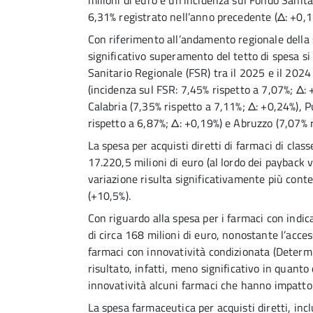
milioni di euro e un’incidenza sul Fondo Sanita
6,31% registrato nell’anno precedente (Δ: +0,1
Con riferimento all’andamento regionale della
significativo superamento del tetto di spesa si
Sanitario Regionale (FSR) tra il 2025 e il 2024 
(incidenza sul FSR: 7,45% rispetto a 7,07%; Δ:
Calabria (7,35% rispetto a 7,11%; Δ: +0,24%), P
rispetto a 6,87%; Δ: +0,19%) e Abruzzo (7,07% r
La spesa per acquisti diretti di farmaci di clas
17.220,5 milioni di euro (al lordo dei payback 
variazione risulta significativamente più con
(+10,5%).
Con riguardo alla spesa per i farmaci con indic
di circa 168 milioni di euro, nonostante l’acce
farmaci con innovatività condizionata (Determ
risultato, infatti, meno significativo in quant
innovatività alcuni farmaci che hanno impatto 
La spesa farmaceutica per acquisti diretti, inc