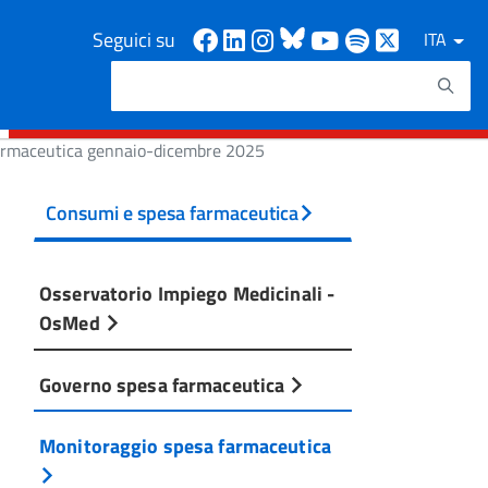
Facebook
Linkedin
Instagram
Bluesky
Youtube
Spotify
X
Seguici su
ITA
Cerca
Testo da ricercare
farmaceutica gennaio-dicembre 2025
Consumi e spesa farmaceutica
Osservatorio Impiego Medicinali -
OsMed
Governo spesa farmaceutica
Monitoraggio spesa farmaceutica