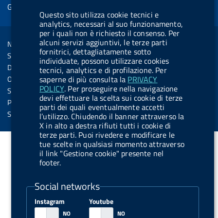
e
Gestione cookie
o
d
.
k
b
.
d
Questo sito utilizza cookie tecnici e
o
i
b
y
e
b
analytics, necessari al suo funzionamento,
R
Sezione Link Utili
per i quali non è richiesto il consenso. Per
k
n
u
u
s
alcuni servizi aggiuntivi, le terze parti
Note legali
t
t
fornitrici, dettagliatamente sotto
s
Social Media Policy
t
t
individuate, possono utilizzare cookies
Dichiarazione di accessibilità
tecnici, analytics e di profilazione. Per
o
o
Obiettivi di accessibilità
saperne di più consulta la
PRIVACY
n
n
POLICY
. Per proseguire nella navigazione
Statistiche sito
devi effettuare la scelta sui cookie di terze
.
.
Privacy
parti dei quali eventualmente accetti
i
s
Servizi Online
l’utilizzo. Chiudendo il banner attraverso la
X in alto a destra rifiuti tutti i cookie di
n
p
terze parti. Puoi rivedere e modificare le
s
o
tue scelte in qualsiasi momento attraverso
t
t
il link "Gestione cookie" presente nel
footer.
a
i
g
f
Social networks
r
y
Instagram
Youtube
a