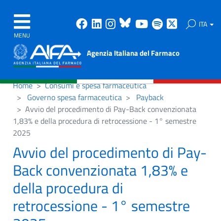
Facebook
Linkedin
Instagram
Bluesky
Youtube
Spotify
X
ITA
MENU
Agenzia Italiana del Farmaco
Home
Consumi e spesa farmaceutica
Governo spesa farmaceutica
Payback
Avvio del procedimento di Pay-Back convenzionata
1,83% e della procedura di retrocessione - 1° semestre
2025
Avvio del procedimento di Pay-
Back convenzionata 1,83% e
della procedura di
retrocessione - 1° semestre