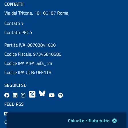
CONTATTI
Via del Tritone, 181 00187 Roma
Contatti
Contatti PEC
Partita IVA: 08703841000
Codice Fiscale: 97345810580
Codice IPA AIFA: aifa_rm
Codice IPA UCB: UFE1TR
SEGUICI SU
F
L
l
X
B
Y
l
a
i
a
l
o
a
FEED RSS
c
n
b
u
u
b
F
e
k
e
e
t
e
Modulo gestione cookie
e
Chiudi e rifiuta tutto
COOKIES
b
e
l
s
u
l