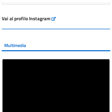
L'Italia si conferma tra i primi Paesi europei per l'accesso
ai #farmaci orfani rimborsati dal Servi...
Vai al profilo Instagram
Instagram
Vai al post →
💜 Il 29 giugno #AIFA si è illuminata di viola in occasione
della XVII Giornata Mondiale della Scler...
Multimedia
Vai al post →