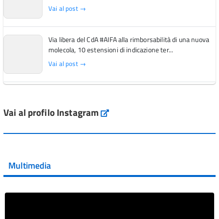
Vai al post →
Via libera del CdA #AIFA alla rimborsabilità di una nuova
molecola, 10 estensioni di indicazione ter...
Vai al post →
L'Italia si conferma tra i primi Paesi europei per l'accesso
ai #farmaci orfani rimborsati dal Servi...
Vai al profilo Instagram
Instagram
Vai al post →
💜 Il 29 giugno #AIFA si è illuminata di viola in occasione
della XVII Giornata Mondiale della Scler...
Multimedia
Vai al post →