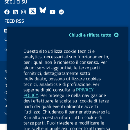
SEGUICI SU
F
L
l
X
B
Y
l
a
i
a
l
o
a
FEED RSS
c
n
b
u
u
b
F
Modulo gestione cookie
e
k
e
e
t
e
Chiudi e rifiuta tutto
e
COOKIES
b
e
l
s
u
l
e
Gestione cookie
o
d
.
k
b
.
Questo sito utilizza cookie tecnici e
d
analytics, necessari al suo funzionamento,
o
i
b
y
e
b
R
per i quali non è richiesto il consenso. Per
Sezione Link Utili
k
n
u
u
alcuni servizi aggiuntivi, le terze parti
s
Note legali
fornitrici, dettagliatamente sotto
t
t
s
Social Media Policy
individuate, possono utilizzare cookies
t
t
tecnici, analytics e di profilazione. Per
Dichiarazione di accessibilità
o
o
saperne di più consulta la
PRIVACY
Obiettivi di accessibilità
POLICY
. Per proseguire nella navigazione
n
n
Statistiche sito
devi effettuare la scelta sui cookie di terze
.
.
parti dei quali eventualmente accetti
Privacy
l’utilizzo. Chiudendo il banner attraverso la
i
s
Servizi Online
X in alto a destra rifiuti tutti i cookie di
n
p
terze parti. Puoi rivedere e modificare le
s
o
tue scelte in qualsiasi momento attraverso