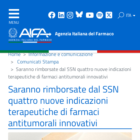
Facebook
Linkedin
Instagram
Bluesky
Youtube
Spotify
X
ITA
MENU
Agenzia Italiana del Farmaco
Home
Informazione e comunicazione
Comunicati Stampa
Saranno rimborsate dal SSN quattro nuove indicazioni
terapeutiche di farmaci antitumorali innovativi
Saranno rimborsate dal SSN
quattro nuove indicazioni
terapeutiche di farmaci
antitumorali innovativi