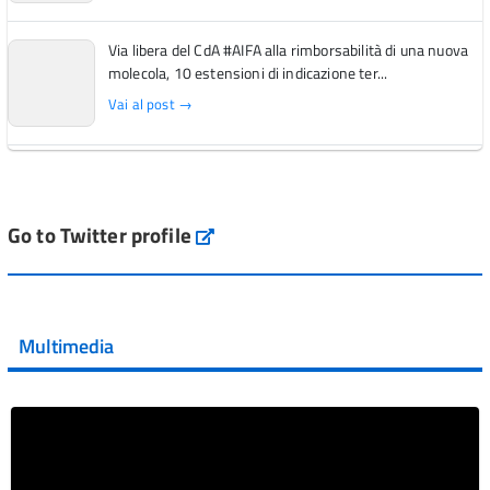
Via libera del CdA #AIFA alla rimborsabilità di una nuova
molecola, 10 estensioni di indicazione ter...
Vai al post →
L'Italia si conferma tra i primi Paesi europei per l'accesso
ai #farmaci orfani rimborsati dal Servi...
Vai al post →
Go to Twitter profile
aifa_ufficiale
💜 Il 29 giugno #AIFA si è illuminata di viola in occasione
della XVII Giornata Mondiale della Scler...
Multimedia
Vai al post →