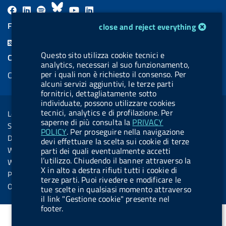
F
L
l
B
Y
L
a
i
a
l
o
i
cookie management module
FEED RSS
close and reject everything
c
n
b
u
u
n
F
e
k
e
e
t
k
e
Questo sito utilizza cookie tecnici e
COOKIES
b
e
l
s
u
e
analytics, necessari al suo funzionamento,
e
per i quali non è richiesto il consenso. Per
Cookie management
o
d
.
k
b
d
d
alcuni servizi aggiuntivi, le terze parti
o
i
b
y
e
i
fornitrici, dettagliatamente sotto
R
Sezione Link Utili
individuate, possono utilizzare cookies
k
n
u
n
s
tecnici, analytics e di profilazione. Per
Legal notice
t
saperne di più consulta la
PRIVACY
s
Social Media Policy
t
POLICY
. Per proseguire nella navigazione
Dichiarazione di accessibilità
devi effettuare la scelta sui cookie di terze
o
Web accessibility
parti dei quali eventualmente accetti
n
l’utilizzo. Chiudendo il banner attraverso la
Website statistics
X in alto a destra rifiuti tutti i cookie di
.
Privacy
terze parti. Puoi rivedere e modificare le
s
Online services
tue scelte in qualsiasi momento attraverso
p
il link "Gestione cookie" presente nel
footer.
o