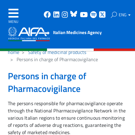
Facebook
Linkedin
Instagram
Bluesky
Youtube
Spotify
X
ENG
MENU
Italian Medicines Agency
home
Safety of medicinal products
Persons in charge of Pharmacovigilance
Persons in charge of
Pharmacovigilance
The persons responsible for pharmacovigilance operate
through the National Pharmacovigilance Network in the
various Italian regions to ensure continuous monitoring
of reports of adverse drug reactions, guaranteeing the
safety of marketed medicines.