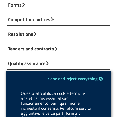
Forms
Competition notices
Resolutions
Tenders and contracts
Quality assurance
Guarantee Committee
cookie management module
close and reject everything
Disability Manager
Questo sito utilizza cookie tecnici e
analytics, necessari al suo
funzionamento, per i quali non è
Atti di notifica
richiesto il consenso. Per alcuni servizi
aggiuntivi, le terze parti fornitrici,