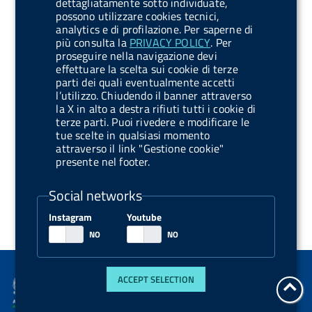
dettagliatamente sotto individuate,
Associazioni dei pazienti
possono utilizzare cookies tecnici,
analytics e di profilazione. Per saperne di
più consulta la
PRIVACY POLICY
. Per
AIFA Incontra
proseguire nella navigazione devi
effettuare la scelta sui cookie di terze
parti dei quali eventualmente accetti
Contacts
l’utilizzo. Chiudendo il banner attraverso
la X in alto a destra rifiuti tutti i cookie di
terze parti. Puoi rivedere e modificare le
Certified email
tue scelte in qualsiasi momento
attraverso il link "Gestione cookie"
presente nel footer.
Share
Social networks
Instagram
Youtube
ACCEPT SELECTION
go
to
beg