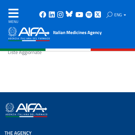
Facebook
Linkedin
Instagram
Bluesky
Youtube
Spotify
X
ENG
MENU
Italian Medicines Agency
Liste Aggiornate
THE AGENCY