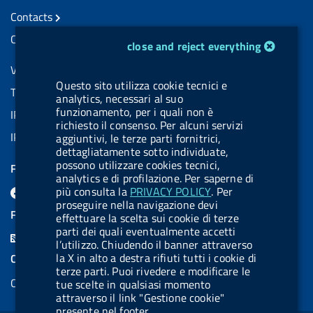
Contacts
Certified e-mail (PEC) contacts
cookie management module
close and reject everything
VAT number: 08703841000
Questo sito utilizza cookie tecnici e
Tax code: 97345810580
analytics, necessari al suo
funzionamento, per i quali non è
IPA AIFA code: aifa_rm
richiesto il consenso. Per alcuni servizi
IPA UCB code: UFE1TR
aggiuntivi, le terze parti fornitrici,
dettagliatamente sotto individuate,
possono utilizzare cookies tecnici,
FOLLOW US ON
analytics e di profilazione. Per saperne di
F
L
l
B
Y
L
più consulta la
PRIVACY POLICY
. Per
proseguire nella navigazione devi
a
i
a
l
o
i
FEED RSS
effettuare la scelta sui cookie di terze
c
n
b
u
u
n
parti dei quali eventualmente accetti
F
l’utilizzo. Chiudendo il banner attraverso
e
k
e
e
t
k
e
la X in alto a destra rifiuti tutti i cookie di
COOKIES
b
e
l
s
u
e
terze parti. Puoi rivedere e modificare le
e
Cookie management
o
d
.
k
b
d
tue scelte in qualsiasi momento
d
attraverso il link "Gestione cookie"
o
i
b
y
e
i
presente nel footer.
R