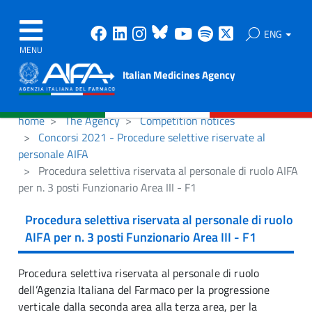
Facebook
Linkedin
Instagram
Bluesky
Youtube
Spotify
X
ENG
MENU
Italian Medicines Agency
home
The Agency
Competition notices
Concorsi 2021 - Procedure selettive riservate al
personale AIFA
Procedura selettiva riservata al personale di ruolo AIFA
per n. 3 posti Funzionario Area III - F1
Procedura selettiva riservata al personale di ruolo
AIFA per n. 3 posti Funzionario Area III - F1
Procedura selettiva riservata al personale di ruolo
dell’Agenzia Italiana del Farmaco per la progressione
verticale dalla seconda area alla terza area, per la