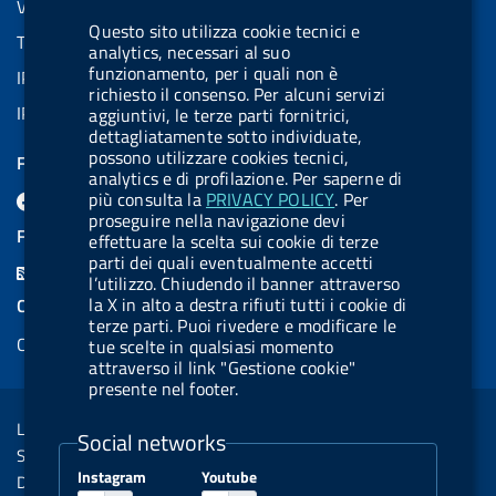
VAT number: 08703841000
Questo sito utilizza cookie tecnici e
Tax code: 97345810580
analytics, necessari al suo
funzionamento, per i quali non è
IPA AIFA code: aifa_rm
richiesto il consenso. Per alcuni servizi
IPA UCB code: UFE1TR
aggiuntivi, le terze parti fornitrici,
dettagliatamente sotto individuate,
possono utilizzare cookies tecnici,
FOLLOW US ON
analytics e di profilazione. Per saperne di
F
L
l
B
Y
L
più consulta la
PRIVACY POLICY
. Per
proseguire nella navigazione devi
a
i
a
l
o
i
FEED RSS
effettuare la scelta sui cookie di terze
c
n
b
u
u
n
parti dei quali eventualmente accetti
F
l’utilizzo. Chiudendo il banner attraverso
e
k
e
e
t
k
e
la X in alto a destra rifiuti tutti i cookie di
COOKIES
b
e
l
s
u
e
terze parti. Puoi rivedere e modificare le
e
Cookie management
o
d
.
k
b
d
tue scelte in qualsiasi momento
d
attraverso il link "Gestione cookie"
o
i
b
y
e
i
presente nel footer.
R
Sezione Link Utili
k
n
u
n
s
Legal notice
t
Social networks
s
Social Media Policy
t
Instagram
Youtube
Dichiarazione di accessibilità