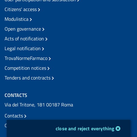
Citizens' access
Modulistica
Open governance
Acts of notification
Legal notification
TrovaNormeFarmaco
Competition notices
Tenders and contracts
CONTACTS
Via del Tritone, 181 00187 Roma
Contacts
Certified e-mail (PEC) contacts
cookie management module
close and reject everything