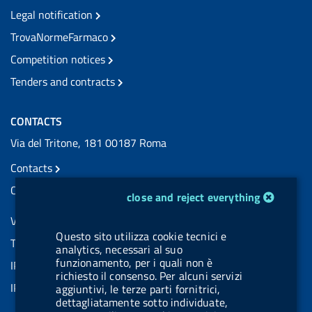
Legal notification
TrovaNormeFarmaco
Competition notices
Tenders and contracts
CONTACTS
Via del Tritone, 181 00187 Roma
Contacts
Certified e-mail (PEC) contacts
cookie management module
close and reject everything
VAT number: 08703841000
Questo sito utilizza cookie tecnici e
Tax code: 97345810580
analytics, necessari al suo
funzionamento, per i quali non è
IPA AIFA code: aifa_rm
richiesto il consenso. Per alcuni servizi
IPA UCB code: UFE1TR
aggiuntivi, le terze parti fornitrici,
dettagliatamente sotto individuate,