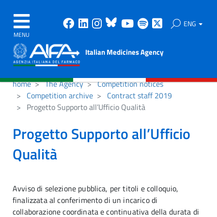
Facebook
Linkedin
Instagram
Bluesky
Youtube
Spotify
X
ENG
MENU
Italian Medicines Agency
home
The Agency
Competition notices
Competition archive
Contract staff 2019
Progetto Supporto all’Ufficio Qualità
Progetto Supporto all’Ufficio
Qualità
Avviso di selezione pubblica, per titoli e colloquio,
finalizzata al conferimento di un incarico di
collaborazione coordinata e continuativa della durata di