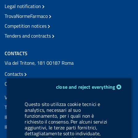
Legal notification
TrovaNormeFarmaco
Competition notices
Tenders and contracts
CONTACTS
Via del Tritone, 181 00187 Roma
Contacts
Certified e-mail (PEC) contacts
cookie management module
close and reject everything
VAT number: 08703841000
Questo sito utilizza cookie tecnici e
Tax code: 97345810580
analytics, necessari al suo
funzionamento, per i quali non è
IPA AIFA code: aifa_rm
richiesto il consenso. Per alcuni servizi
IPA UCB code: UFE1TR
aggiuntivi, le terze parti fornitrici,
dettagliatamente sotto individuate,