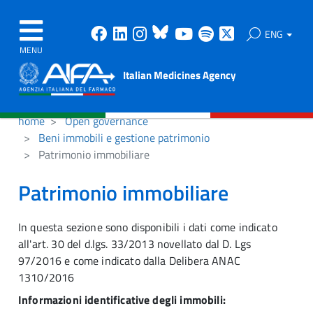
Facebook
Linkedin
Instagram
Bluesky
Youtube
Spotify
X
ENG
MENU
Italian Medicines Agency
home
Open governance
Beni immobili e gestione patrimonio
Patrimonio immobiliare
Patrimonio immobiliare
In questa sezione sono disponibili i dati come indicato
all'art. 30 del d.lgs. 33/2013 novellato dal D. Lgs
97/2016 e come indicato dalla Delibera ANAC
1310/2016
Informazioni identificative degli immobili: