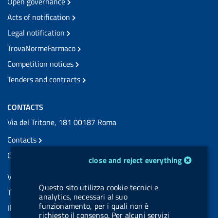
Open governance
Acts of notification
Legal notification
TrovaNormeFarmaco
Competition notices
Tenders and contracts
CONTACTS
Via del Tritone, 181 00187 Roma
Contacts
Certified e-mail (PEC) contacts
cookie management module
close and reject everything
VAT number: 08703841000
Questo sito utilizza cookie tecnici e
Tax code: 97345810580
analytics, necessari al suo
funzionamento, per i quali non è
IPA AIFA code: aifa_rm
richiesto il consenso. Per alcuni servizi