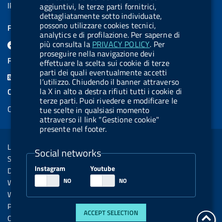
IPA UCB code: UFE1TR
aggiuntivi, le terze parti fornitrici,
dettagliatamente sotto individuate,
possono utilizzare cookies tecnici,
FOLLOW US ON
analytics e di profilazione. Per saperne di
F
L
l
B
Y
L
più consulta la
PRIVACY POLICY
. Per
proseguire nella navigazione devi
a
i
a
l
o
i
FEED RSS
effettuare la scelta sui cookie di terze
c
n
b
u
u
n
parti dei quali eventualmente accetti
F
l’utilizzo. Chiudendo il banner attraverso
e
k
e
e
t
k
e
la X in alto a destra rifiuti tutti i cookie di
COOKIES
b
e
l
s
u
e
terze parti. Puoi rivedere e modificare le
e
Cookie management
o
d
.
k
b
d
tue scelte in qualsiasi momento
d
attraverso il link "Gestione cookie"
o
i
b
y
e
i
presente nel footer.
R
Sezione Link Utili
k
n
u
n
s
Legal notice
t
Social networks
s
Social Media Policy
t
Instagram
Youtube
Dichiarazione di accessibilità
o
Web accessibility
n
Website statistics
.
Privacy
ACCEPT SELECTION
s
go
Online services