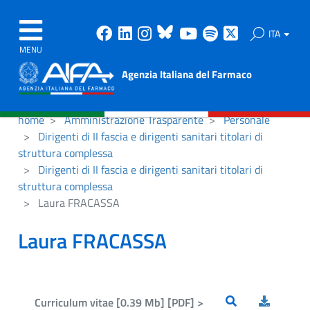
Facebook
Linkedin
Instagram
Bluesky
Youtube
Spotify
X
ITA
MENU
Agenzia Italiana del Farmaco
home
Amministrazione Trasparente
Personale
Dirigenti di II fascia e dirigenti sanitari titolari di
struttura complessa
Dirigenti di II fascia e dirigenti sanitari titolari di
struttura complessa
Laura FRACASSA
Laura FRACASSA
Curriculum vitae [0.39 Mb] [PDF] >