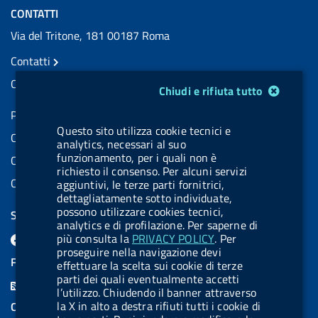
CONTATTI
Via del Tritone, 181 00187 Roma
Contatti
Contatti PEC
Modulo gestione cookie
Chiudi e rifiuta tutto
Partita IVA: 08703841000
Questo sito utilizza cookie tecnici e
Codice Fiscale: 97345810580
analytics, necessari al suo
funzionamento, per i quali non è
Codice IPA AIFA: aifa_rm
richiesto il consenso. Per alcuni servizi
Codice IPA UCB: UFE1TR
aggiuntivi, le terze parti fornitrici,
dettagliatamente sotto individuate,
possono utilizzare cookies tecnici,
SEGUICI SU
analytics e di profilazione. Per saperne di
F
L
l
X
B
Y
l
più consulta la
PRIVACY POLICY
. Per
proseguire nella navigazione devi
a
i
a
l
o
a
FEED RSS
effettuare la scelta sui cookie di terze
c
n
b
u
u
b
parti dei quali eventualmente accetti
F
l’utilizzo. Chiudendo il banner attraverso
e
k
e
e
t
e
e
la X in alto a destra rifiuti tutti i cookie di
COOKIES
b
e
l
s
u
l