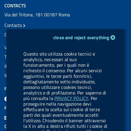
CONTACTS
Via del Tritone, 181 00187 Roma
Contacts
Certified e-mail (PEC) contacts
cookie management module
close and reject everything
VAT number: 08703841000
Questo sito utilizza cookie tecnici e
Tax code: 97345810580
analytics, necessari al suo
funzionamento, per i quali non è
IPA AIFA code: aifa_rm
richiesto il consenso. Per alcuni servizi
IPA UCB code: UFE1TR
aggiuntivi, le terze parti fornitrici,
dettagliatamente sotto individuate,
possono utilizzare cookies tecnici,
FOLLOW US ON
analytics e di profilazione. Per saperne di
F
L
l
B
Y
L
più consulta la
PRIVACY POLICY
. Per
proseguire nella navigazione devi
a
i
a
l
o
i
FEED RSS
effettuare la scelta sui cookie di terze
c
n
b
u
u
n
parti dei quali eventualmente accetti
F
l’utilizzo. Chiudendo il banner attraverso
e
k
e
e
t
k
e
la X in alto a destra rifiuti tutti i cookie di
COOKIES
b
e
l
s
u
e