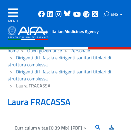
Facebook
Linkedin
Instagram
Bluesky
Youtube
Spotify
X
ENG
MENU
Italian Medicines Agency
home
Open governance
Personale
Dirigenti di II fascia e dirigenti sanitari titolari di
struttura complessa
Dirigenti di II fascia e dirigenti sanitari titolari di
struttura complessa
Laura FRACASSA
Laura FRACASSA
Curriculum vitae [0.39 Mb] [PDF] >