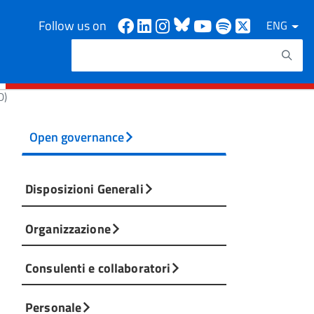
Facebook
Linkedin
Instagram
Bluesky
Youtube
Spotify
X
Follow us on
ENG
Search
Search keywords
D)
Open governance
Disposizioni Generali
Organizzazione
Consulenti e collaboratori
Personale