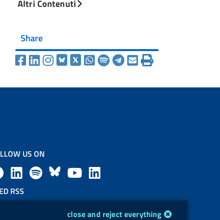
Altri Contenuti
Share
LLOW US ON
F
L
l
B
Y
L
a
i
a
l
o
i
ED RSS
F
c
n
b
u
u
n
close and reject everything