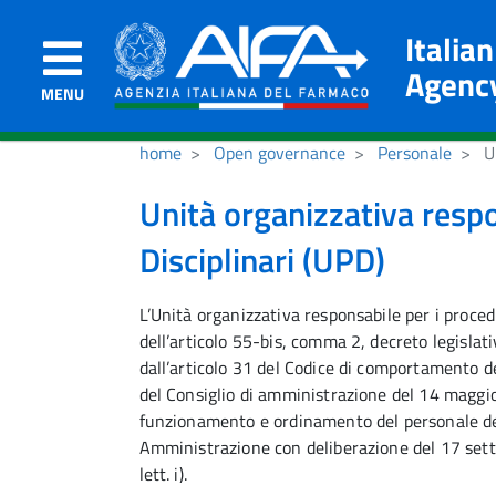
Italia
Agenc
MENU
home
Open governance
Personale
Un
Unità organizzativa resp
Disciplinari (UPD)
L’Unità organizzativa responsabile per i procedi
dell’articolo 55-bis, comma 2, decreto legisla
dall’articolo 31 del Codice di comportamento d
del Consiglio di amministrazione del 14 maggi
funzionamento e ordinamento del personale dell
Amministrazione con deliberazione del 17 sette
lett. i).