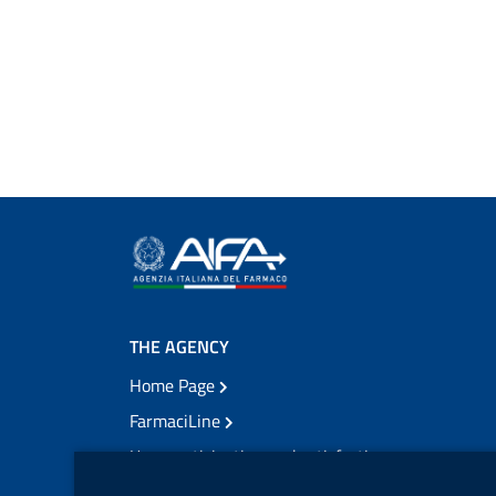
THE AGENCY
Home Page
FarmaciLine
User participation and satisfaction
cookie management module
Citizens' access