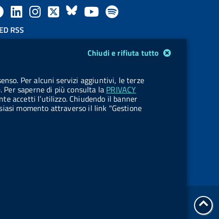
F
L
l
X
B
Y
l
a
i
a
l
o
a
ED RSS
F
c
n
b
u
u
b
Chiudi e rifiuta tutto
e
e
k
e
e
t
e
OKIES
enso. Per alcuni servizi aggiuntivi, le terze
e
stione cookie
b
e
l
s
u
l
e. Per saperne di più consulta la
PRIVACY
nte accetti l’utilizzo. Chiudendo il banner
d
o
d
.
k
b
.
ualsiasi momento attraverso il link "Gestione
R
o
i
b
y
e
b
s
k
n
u
u
s
t
t
t
t
tor
o
o
Servizi Online
all'i