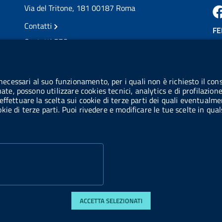
Via del Tritone, 181 00187 Roma
Contatti
FE
Contatti PEC
Partita IVA: 08703841000
CO
Codice Fiscale: 97345810580
 necessari al suo funzionamento, per i quali non è richiesto il cons
Ge
uate, possono utilizzare cookies tecnici, analytics e di profilazion
Codice IPA AIFA: aifa_rm
effettuare la scelta sui cookie di terze parti dei quali eventualme
cookie di terze parti. Puoi rivedere e modificare le tue scelte in q
Codice IPA UCB: UFE1TR
ACCETTA SELEZIONATI
 accessibilità
Obiettivi di accessibilità
Statistiche sito
Privacy