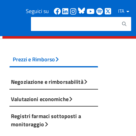
Facebook
Linkedin
Instagram
Bluesky
Youtube
Spotify
X
Seguici su
ITA
Cerca
Testo da ricercare
Prezzi e Rimborso
Negoziazione e rimborsabilità
Valutazioni economiche
Registri farmaci sottoposti a
monitoraggio