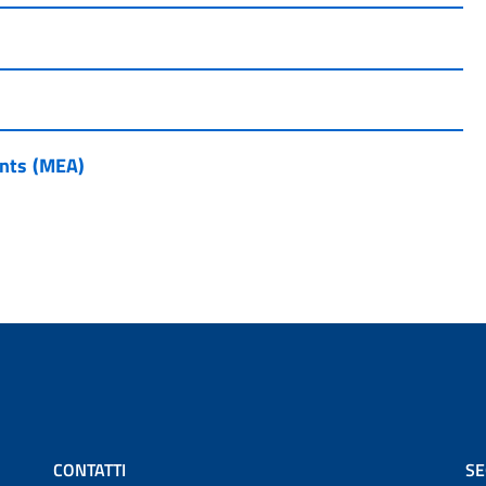
nts (MEA)
CONTATTI
SE