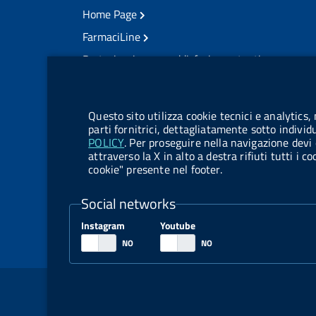
Home Page
FarmaciLine
Partecipazione e soddisfazione utenti
Modulo gestione cookie
Accesso civico
Modulistica
Questo sito utilizza cookie tecnici e analytics,
Amministrazione Trasparente
parti fornitrici, dettagliatamente sotto individ
POLICY
. Per proseguire nella navigazione devi 
Atti di notifica
attraverso la X in alto a destra rifiuti tutti i 
cookie" presente nel footer.
Pubblicità legale
TrovaNormeFarmaco
Social networks
Bandi di Concorso
Instagram
Youtube
Bandi di Gara e Contratti
Sezione Link Utili
Note legali
Social Media Policy
Dichiarazione di