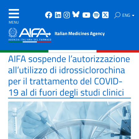
Facebook
Linkedin
Instagram
Bluesky
Youtube
Spotify
X
ENG
MENU
Italian Medicines Agency
AIFA sospende l’autorizzazione
all’utilizzo di idrossiclorochina
per il trattamento del COVID-
19 al di fuori degli studi clinici