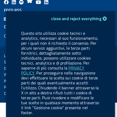
F
L
l
B
Y
L
a
i
a
l
o
i
FEED RSS
c
n
b
u
u
n
cookie management module
F
close and reject everything
e
k
e
e
t
k
e
COOKIES
b
e
l
s
u
e
e
Questo sito utilizza cookie tecnici e
Cookie management
o
d
.
k
b
d
analytics, necessari al suo funzionamento,
d
per i quali non è richiesto il consenso. Per
o
i
b
y
e
i
R
Sezione Link Utili
alcuni servizi aggiuntivi, le terze parti
k
n
u
n
fornitrici, dettagliatamente sotto
s
Legal notice
t
individuate, possono utilizzare cookies
s
Social Media Policy
tecnici, analytics e di profilazione. Per
t
saperne di più consulta la
PRIVACY
Dichiarazione di accessibilità
o
POLICY
. Per proseguire nella navigazione
Web accessibility
devi effettuare la scelta sui cookie di terze
n
Website statistics
parti dei quali eventualmente accetti
.
Privacy
l’utilizzo. Chiudendo il banner attraverso la
s
X in alto a destra rifiuti tutti i cookie di
Online services
terze parti. Puoi rivedere e modificare le
p
tue scelte in qualsiasi momento attraverso
o
il link "Gestione cookie" presente nel
footer.
t