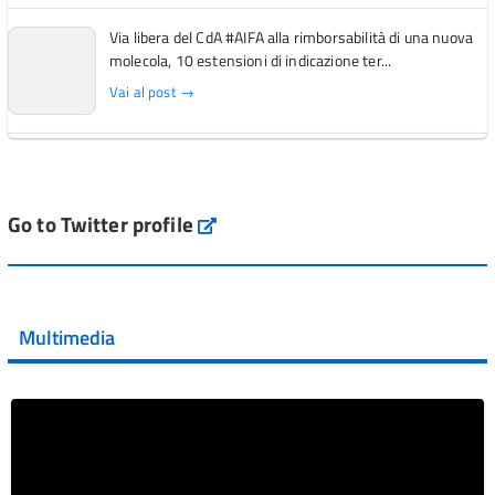
Via libera del CdA #AIFA alla rimborsabilità di una nuova
molecola, 10 estensioni di indicazione ter...
Vai al post →
L'Italia si conferma tra i primi Paesi europei per l'accesso
ai #farmaci orfani rimborsati dal Servi...
Vai al post →
Go to Twitter profile
aifa_ufficiale
💜 Il 29 giugno #AIFA si è illuminata di viola in occasione
della XVII Giornata Mondiale della Scler...
Multimedia
Vai al post →