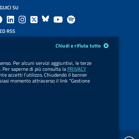
GUICI SU
F
L
l
X
B
Y
l
a
i
a
l
o
a
ED RSS
F
c
n
b
u
u
b
Chiudi e rifiuta tutto
e
e
k
e
e
t
e
OKIES
enso. Per alcuni servizi aggiuntivi, le terze
e
stione cookie
b
e
l
s
u
l
e. Per saperne di più consulta la
PRIVACY
nte accetti l’utilizzo. Chiudendo il banner
d
o
d
.
k
b
.
ualsiasi momento attraverso il link "Gestione
R
o
i
b
y
e
b
s
k
n
u
u
s
t
t
t
t