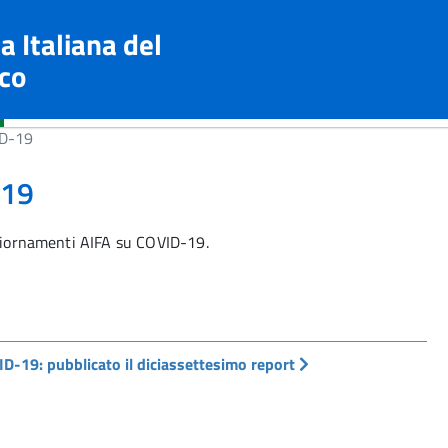
a Italiana del
co
ID-19
-19
ggiornamenti AIFA su COVID-19.
D-19: pubblicato il diciassettesimo report