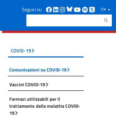
Facebook
Linkedin
Instagram
Bluesky
Youtube
Spotify
X
Seguici su
ITA
Cerca
Testo da ricercare
COVID-19
Comunicazioni su COVID-19
Vaccini COVID-19
Farmaci utilizzabili per il
trattamento della malattia COVID-
19