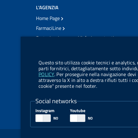
L'AGENZIA
Home Page
FarmaciLine
Partecipazione e soddisfazione utenti
Modulo gestione cookie
Accesso civico
Modulistica
Questo sito utilizza cookie tecnici e analytics,
Amministrazione Trasparente
parti fornitrici, dettagliatamente sotto individ
POLICY
. Per proseguire nella navigazione devi 
Atti di notifica
attraverso la X in alto a destra rifiuti tutti i 
cookie" presente nel footer.
Pubblicità legale
TrovaNormeFarmaco
Social networks
Bandi di Concorso
Instagram
Youtube
Bandi di Gara e Contratti
Sezione Link Utili