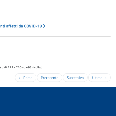
ienti affetti da COVID-19
trati 221 - 240 su 493 risultati.
← Primo
Precedente
Successivo
Ultimo →