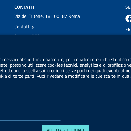
CONTATTI
SE
Via del Tritone, 181 00187 Roma
Contatti
FE
Contatti PEC
Partita IVA: 08703841000
CO
Codice Fiscale: 97345810580
 necessari al suo funzionamento, per i quali non è richiesto il cons
Ge
uate, possono utilizzare cookies tecnici, analytics e di profilazion
Codice IPA AIFA: aifa_rm
effettuare la scelta sui cookie di terze parti dei quali eventualme
cookie di terze parti. Puoi rivedere e modificare le tue scelte in q
Codice IPA UCB: UFE1TR
ACCETTA SELEZIONATI