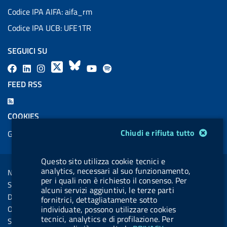
Codice IPA AIFA: aifa_rm
Codice IPA UCB: UFE1TR
SEGUICI SU
F
L
l
X
B
Y
l
a
i
a
l
o
a
FEED RSS
c
n
b
u
u
b
F
e
k
e
e
t
e
e
COOKIES
b
e
l
s
u
l
e
Modulo gestione cookie
Chiudi e rifiuta tutto
Gestione cookie
o
d
.
k
b
.
d
o
i
b
y
e
b
R
Sezione Link Utili
Questo sito utilizza cookie tecnici e
k
n
u
u
s
analytics, necessari al suo funzionamento,
Note legali
t
t
per i quali non è richiesto il consenso. Per
s
Social Media Policy
t
t
alcuni servizi aggiuntivi, le terze parti
Dichiarazione di accessibilità
fornitrici, dettagliatamente sotto
o
o
Obiettivi di accessibilità
individuate, possono utilizzare cookies
n
n
tecnici, analytics e di profilazione. Per
Statistiche sito