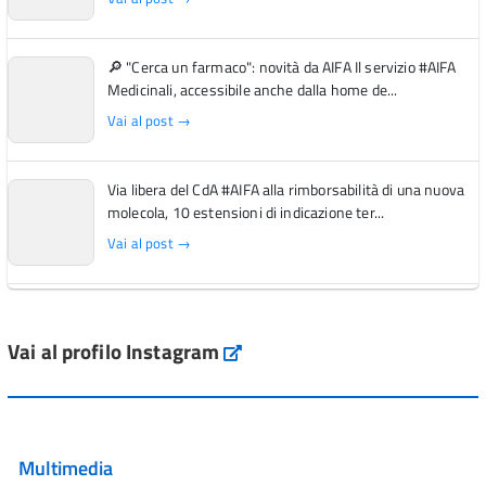
🔎 "Cerca un farmaco": novità da AIFA Il servizio #AIFA
Medicinali, accessibile anche dalla home de...
Vai al post →
Via libera del CdA #AIFA alla rimborsabilità di una nuova
molecola, 10 estensioni di indicazione ter...
Vai al post →
L'Italia si conferma tra i primi Paesi europei per l'accesso
ai #farmaci orfani rimborsati dal Servi...
Vai al profilo Instagram
Instagram
Vai al post →
💜 Il 29 giugno #AIFA si è illuminata di viola in occasione
della XVII Giornata Mondiale della Scler...
Multimedia