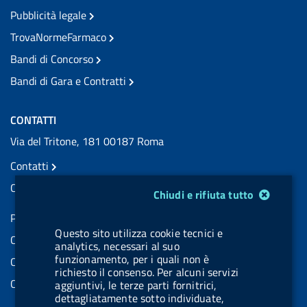
Pubblicità legale
TrovaNormeFarmaco
Bandi di Concorso
Bandi di Gara e Contratti
CONTATTI
Via del Tritone, 181 00187 Roma
Contatti
Contatti PEC
Modulo gestione cookie
Chiudi e rifiuta tutto
Partita IVA: 08703841000
Questo sito utilizza cookie tecnici e
Codice Fiscale: 97345810580
analytics, necessari al suo
funzionamento, per i quali non è
Codice IPA AIFA: aifa_rm
richiesto il consenso. Per alcuni servizi
Codice IPA UCB: UFE1TR
aggiuntivi, le terze parti fornitrici,
dettagliatamente sotto individuate,