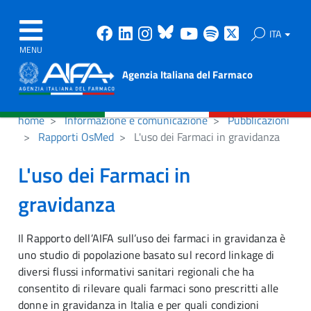
Facebook
Linkedin
Instagram
Bluesky
Youtube
Spotify
X
ITA
MENU
Agenzia Italiana del Farmaco
home
Informazione e comunicazione
Pubblicazioni
Rapporti OsMed
L'uso dei Farmaci in gravidanza
L'uso dei Farmaci in
gravidanza
Il Rapporto dell’AIFA sull’uso dei farmaci in gravidanza è
uno studio di popolazione basato sul record linkage di
diversi flussi informativi sanitari regionali che ha
consentito di rilevare quali farmaci sono prescritti alle
donne in gravidanza in Italia e per quali condizioni